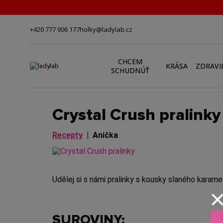
+420 777 906 177
holky@ladylab.cz
CHCEM
KRÁSA
ZDRAVI
SCHUDNÚŤ
Crystal Crush pralinky
Recepty
|
Anička
Udělej si s námi pralinky s kousky slaného karam
SUROVINY: