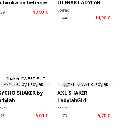
advinka na behanie
UTERÁK LADYLAB
uterák
13,90 €
14,00 €
SYCHO SHAKER by
XXL SHAKER
adylab
LadylabGirl
aker
shaker
6,00 €
6,70 €