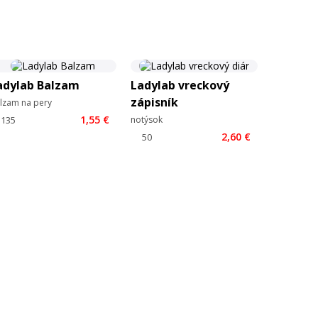
adylab Balzam
Ladylab vreckový
zápisník
lzam na pery
1,55 €
notýsok
2,60 €