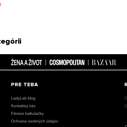
€
egórii
PRE TEBA
LadyLab blog
Kontaktuj nás
Fitness kalkulačky
Ochrana osobných údajov