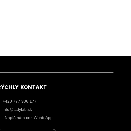
RÝCHLY KONTAKT
+420 777 906 177
info@ladylab.sk
Napíš nám cez WhatsApp