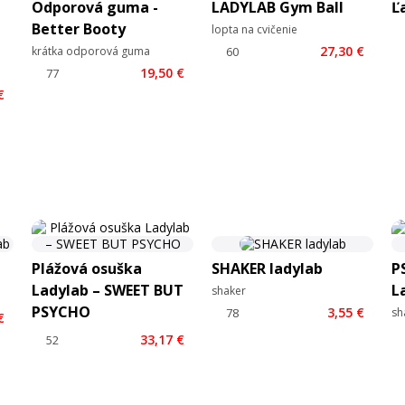
Odporová guma -
LADYLAB Gym Ball
Ľ
Better Booty
lopta na cvičenie
27,30 €
krátka odporová guma
19,50 €
€
Plážová osuška
SHAKER ladylab
P
Ladylab – SWEET BUT
L
shaker
PSYCHO
3,55 €
sh
€
33,17 €