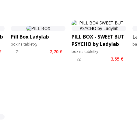
ab
Pill Box Ladylab
PILL BOX - SWEET BUT
L
PSYCHO by Ladylab
box na tabletky
ba
€
2,70 €
box na tabletky
3,55 €