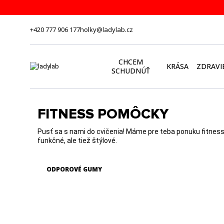
+420 777 906 177
holky@ladylab.cz
CHCEM
KRÁSA
ZDRAVI
SCHUDNÚŤ
FITNESS POMÔCKY
Pusť sa s nami do cvičenia! Máme pre teba ponuku fitness 
funkčné, ale tiež štýlové.
ODPOROVÉ GUMY