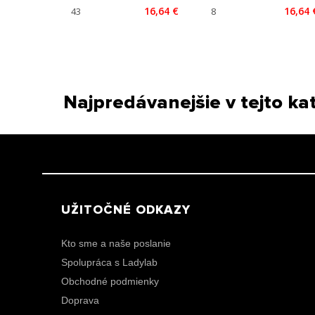
16,64 €
16,64 
Najpredávanejšie v tejto kat
UŽITOČNÉ ODKAZY
Kto sme a naše poslanie
Spolupráca s Ladylab
Obchodné podmienky
Doprava