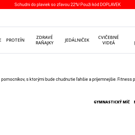
Schudni do plaviek so zľavou 22%! Použi kód DOPLAVEK
ZDRAVÉ
CVIČEBNÉ
E
PROTEÍN
JEDÁLNIČEK
RAŇAJKY
VIDEÁ
pomocníkov, s ktorými bude chudnutie ľahšie a príjemnejšie. Fitness p
GYMNASTICKÝ MÍČ