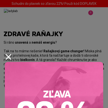
Schudni do plaviek so zľavou 22%! Použi kód DOPLAVEK
0
ZDRAVÉ RAŇAJKY
Si ráno
unavená
a
nemáš energiu
?
Tak na to máme riešenie!
Raňajkový game changer!
Miska plná
teplej proteínovej kaše, ktorá ťa naštartuje a dodá ti obrovské
množstvo
bielkovín
. A tá granola? Každé chrumknutie je ako
malý ohňostroj pre tvoje chuťové bunky a ešte ti dodá
energiu na
celé dopoludnie
. Všetko je mega zdravé, takže môžeš ísť do dňa
s vedomím, že si si dopriala to najlepšie. Tak čo, zmeníš s nami
svoje ranné návyky a zmeníš svoj život? Nie, to nie je nadsadenie.
Ráno totiž robí deň a keď zmeníš ráno, zmeníš celý svoj deň a
tým aj život.
#MorningGoals
#LadylabLove
KAŠE