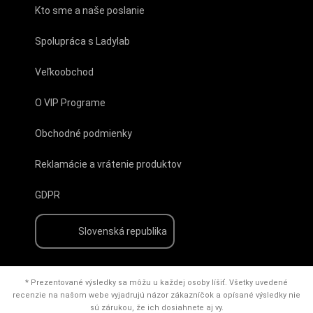
Kto sme a naše poslanie
Spolupráca s Ladylab
Veľkoobchod
O VIP Programe
Obchodné podmienky
Reklamácie a vrátenie produktov
GDPR
Slovenská republika
* Prezentované výsledky sa môžu u každej osoby líšiť. Všetky uvedené
recenzie na našom webe vyjadrujú názor zákazníčok a opísané výsledky nie
sú zárukou, že ich dosiahnete aj vy.