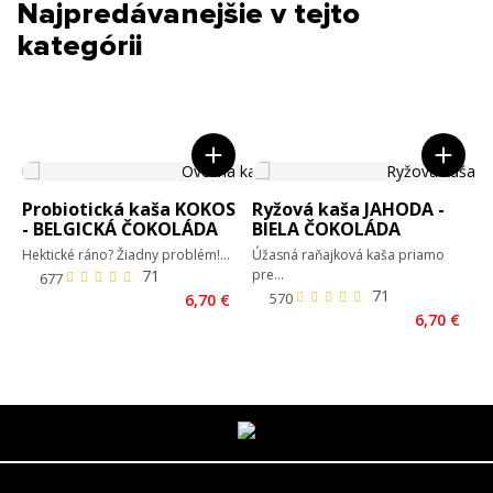
Najpredávanejšie v tejto
kategórii
ká kaša KOKOS
Ryžová kaša JAHODA -
Ovsená kaša 
KÁ ČOKOLÁDA
BIELA ČOKOLÁDA
ČOKOLÁDA
 Žiadny problém!...
Úžasná raňajková kaša priamo
Prémiová ovsená ka
pre...
banánovou...
6,70 €
6,70 €