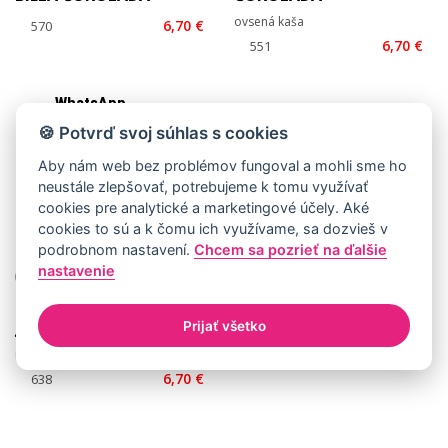
ovsená kaša
6,70 €
6,70 €
WhatsApp
🍪 Potvrď svoj súhlas s cookies
Můžu ti poradit?
Aby nám web bez problémov fungoval a mohli sme ho
neustále zlepšovať, potrebujeme k tomu využívať
cookies pre analytické a marketingové účely. Aké
cookies to sú a k čomu ich využívame, sa dozvieš v
podrobnom nastavení.
Chcem sa pozrieť na ďalšie
nastavenie
Ryžová kaša MARHUĽA –
JOGURT – KOKOS
Prijať všetko
ryžová kaša
6,70 €