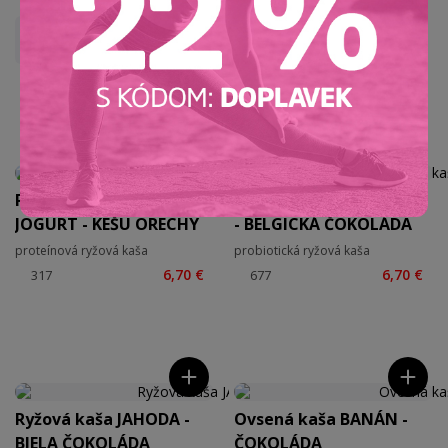
Nejoblíbenější
Nejlevnější
Nejdražší
Proteínová ryžová kaša -
Probiotická kaša KOKOS
JOGURT - KEŠU ORECHY
- BELGICKÁ ČOKOLÁDA
proteínová ryžová kaša
probiotická ryžová kaša
6,70 €
6,70 €
Ryžová kaša JAHODA -
Ovsená kaša BANÁN -
BIELA ČOKOLÁDA
ČOKOLÁDA