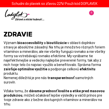
Schudni do plaviek so zľavou 22%! Použi kód DOPLAVEK
0
ZDRAVIE
Význam
bioaccessibility
a
bioutilizácie
v oblasti doplnkov
stravy je absolútne zásadný. Na trhu je množstvo rôznych foriem
vitamínov a minerálov, ale nie všetky fungujú rovnako a nie všetky
formy sa vstrebávajú rovnako efektívne. My vyrábame tie
najefektívnejšie a vedecky najlepšie preverené formy, tak aby z
nich tvoje telo čo najviac využilo a benefitovalo. Správna forma
zaisťuje optimálne využitie
a podporuje celkovú
efektivitu
produktu.
Nemenej dôležitá je pre nás
transparentnosť
samotných
surovín.
Vďaka tomu, že
dávame prednosť kvalite a etike pred masovou
produkciou
, môžeš očakávať lepšie výsledky a väčší prínos pre
tvoje zdravie ako z bežne dostupných vitamínov a minerálov na
trhu.