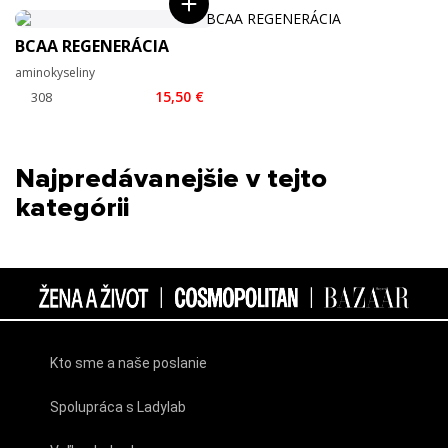
BCAA REGENERÁCIA
aminokyseliny
15,50 €
Najpredávanejšie v tejto
kategórii
Kto sme a naše poslanie
Spolupráca s Ladylab