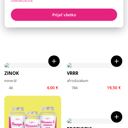
Prijať všetko
WhatsApp
Můžu ti poradit?
ZINOK
VRRR
minerál
afrodiziakum
4,00 €
19,50 €