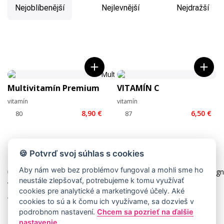
Nejoblíbenější
Nejlevnější
Nejdražší
Multivitamín Premium
VITAMÍN C
vitamín
vitamín
8,90 €
6,50 €
🍪 Potvrď svoj súhlas s cookies
Aby nám web bez problémov fungoval a mohli sme ho
neustále zlepšovať, potrebujeme k tomu využívať
Vitamín D
Magnesium + Vitamin
cookies pre analytické a marketingové účely. Aké
B6
vitamín
cookies to sú a k čomu ich využívame, sa dozvieš v
9,90 €
vitamín a minerál
podrobnom nastavení.
Chcem sa pozrieť na ďalšie
nastavenie
7,50 €