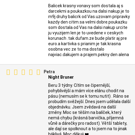
Balicek krasny vonavy som dostala aj s
darcekmi a poukazkou na dalsi nakup.je to
m9j druhy balicrk od Vas.uzovam pripravky
kazdy den citim.sa velmi dobre.poukazku
som dostala.od Vas na dalsi nakup urcite
ju vyuzijem len je to uvedene v ceskych
korunach .tak dufam.ze bude platir aj pre
euro.a kartivka s prianim je tak krasna
osobna vec ze to ma dostalo
najviac.dakujem a prajem.pekny den alena
Petra
Night Bruner
Beru 3 týdny. Cítím se čipernější,
pohyblivější a mám více elánu chodit na
pásu (nemusím se k tomu nutit) . Ráno se
probudím svěžejší. Dnes jsem udělala další
objednávku. Jsem zvědavá na další
změny. Moc se těším na balíček, který
nemá chybu (krásná barvička, příjemná
vůně a dárečky pro radost). Větší tablety,
ale dají se spolknout a to jsem na to jinak
háklivá. Moc děkuji ❤️