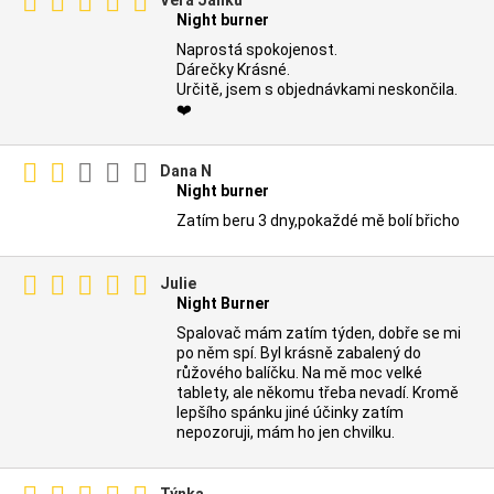
Night burner
Naprostá spokojenost.
Dárečky Krásné.
Určitě, jsem s objednávkami neskončila.
❤️
Dana N
Night burner
Zatím beru 3 dny,pokaždé mě bolí břicho
Julie
Night Burner
Spalovač mám zatím týden, dobře se mi
po něm spí. Byl krásně zabalený do
růžového balíčku. Na mě moc velké
tablety, ale někomu třeba nevadí. Kromě
lepšího spánku jiné účinky zatím
nepozoruji, mám ho jen chvilku.
Týnka