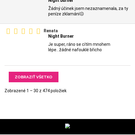
Night burner
Žádný účinek jsem nezaznamenala, za ty
peníze zklamání☹️
Renata
Night Burner
Je super, ráno se cítím mnohem
lépe...žádné nafouklé břicho
ZOBRAZIŤ VŠETKO
Zobrazené 1 – 30 z 474 položiek