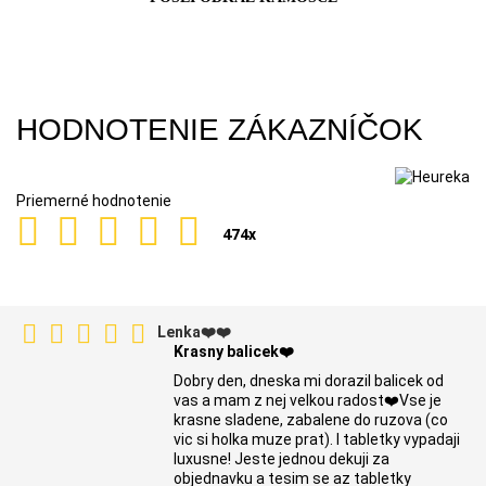
HODNOTENIE ZÁKAZNÍČOK
Priemerné hodnotenie
474
x
Lenka❤️❤️
Krasny balicek❤️
Dobry den, dneska mi dorazil balicek od
vas a mam z nej velkou radost❤️Vse je
krasne sladene, zabalene do ruzova (co
vic si holka muze prat). I tabletky vypadaji
luxusne! Jeste jednou dekuji za
objednavku a tesim se az tabletky