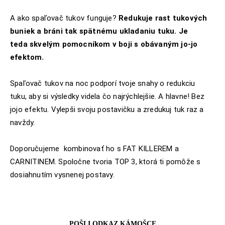
A ako spaľovač tukov funguje?
Redukuje rast tukových
buniek a bráni tak sp
ä
tnému ukladaniu tuku. Je
teda skvelým pomocníkom v boji s obávaným jo-jo
efektom.
Spaľovač tukov na noc podporí tvoje snahy o redukciu
tuku, aby si výsledky videla čo najrýchlejšie. A hlavne! Bez
jojo efektu. Vylepši svoju postavičku a zredukuj tuk raz a
navždy.
Doporučujeme kombinovať ho s FAT KILLEREM a
CARNITINEM. Spoločne tvoria TOP 3, ktorá ti pom
ô
že s
dosiahnutím vysnenej postavy.
POŠLI ODKAZ KÁMOŠCE