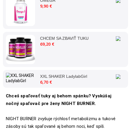
OMEGA
9,90 €
CHCEM SA ZBAVIŤ TUKU
69,20 €
XXL SHAKER LadylabGirl
6,70 €
Chceš spaľovať tuky aj behom spánku? Vyskúšaj
nočný spaľovač pre ženy NIGHT BURNER.
NIGHT BURNER zvyšuje rýchlosť metabolizmu a tukové
zásoby sú tak spaľované aj behom noci, keď spíš.