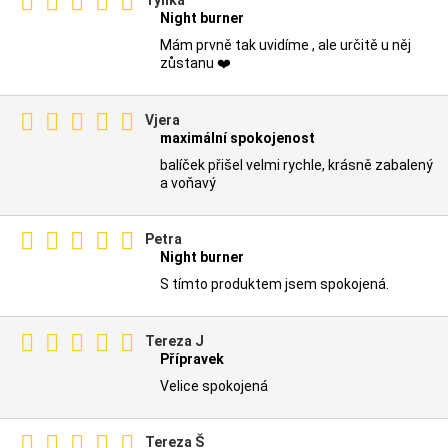
Night burner
Mám prvně tak uvidíme , ale určitě u něj
zůstanu ❤️
Vjera
maximální spokojenost
balíček přišel velmi rychle, krásně zabalený
a voňavý
Petra
Night burner
S tímto produktem jsem spokojená.
Tereza J
Přípravek
Velice spokojená
Tereza Š