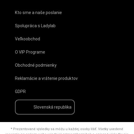
Kto sme a naše poslanie
Spolupráca s Ladylab
Veľkoobchod
O VIP Programe
Obchodné podmienky
Reklamácie a vrátenie produktov
GDPR
Slovenská republika
* Prezentované výsledky sa môžu u každej osoby líšiť. Všetky uvedené