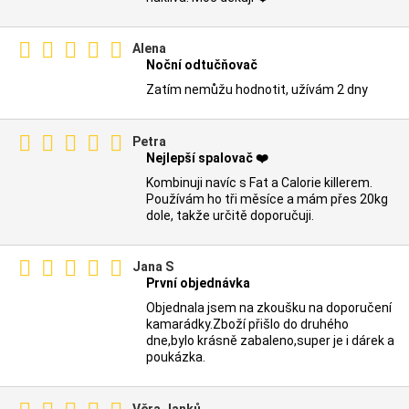
Alena
Noční odtučňovač
Zatím nemůžu hodnotit, užívám 2 dny
Petra
Nejlepší spalovač ❤️
Kombinuji navíc s Fat a Calorie killerem.
Používám ho tři měsíce a mám přes 20kg
dole, takže určitě doporučuji.
Jana S
První objednávka
Objednala jsem na zkoušku na doporučení
kamarádky.Zboží přišlo do druhého
dne,bylo krásně zabaleno,super je i dárek a
poukázka.
Věra Janků