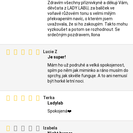
Zdravím všechny příznivkyně a děkuji Vám,
děvčata z LADY LABU, za balíček ve
voňavě růžovém tonu s velmi milým
překvapením navíc, o kterém jsem
uvažovala, že si ho zakoupím. Takto mohu
vyzkoušet a potom se rozhodnout. Se
srdečným pozdravem, Ilona
Lucie Z
Je super!
Mám ho už podruhé a velká spokojenost,
spím po něm jak miminko a ráno musím do
sprchy, jak skvěle funguje. A to ani nemusí
být horké letní noci.
Terka
Ladylab
Spokojená❤️
Izabela