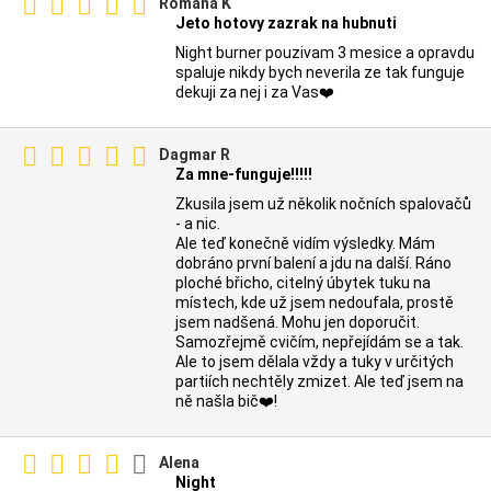
Romana K
Jeto hotovy zazrak na hubnuti
Night burner pouzivam 3 mesice a opravdu
spaluje nikdy bych neverila ze tak funguje
dekuji za nej i za Vas❤️
Dagmar R
Za mne-funguje!!!!!
Zkusila jsem už několik nočních spalovačů
- a nic.
Ale teď konečně vidím výsledky. Mám
dobráno první balení a jdu na další. Ráno
ploché břicho, citelný úbytek tuku na
místech, kde už jsem nedoufala, prostě
jsem nadšená. Mohu jen doporučit.
Samozřejmě cvičím, nepřejídám se a tak.
Ale to jsem dělala vždy a tuky v určitých
partiích nechtěly zmizet. Ale teď jsem na
ně našla bič❤️!
Alena
Night