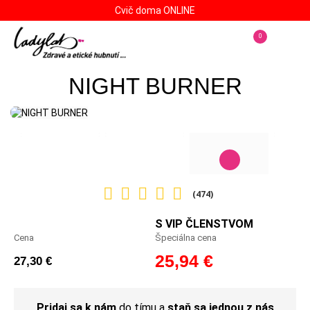
Cvič doma ONLINE
0
NIGHT BURNER
(474)
S VIP ČLENSTVOM
Cena
Špeciálna cena
25,94 €
27,30 €
Pridaj sa k nám
do tímu a
staň sa jednou z nás