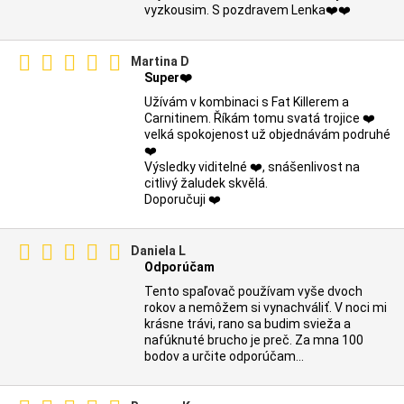
vyzkousim. S pozdravem Lenka❤️❤️️
Martina D
Super❤️
Užívám v kombinaci s Fat Killerem a
Carnitinem. Říkám tomu svatá trojice ❤️
velká spokojenost už objednávám podruhé
❤️
Výsledky viditelné ❤️, snášenlivost na
citlivý žaludek skvělá.
Doporučuji ❤️
Daniela L
Odporúčam
Tento spaľovač používam vyše dvoch
rokov a nemôžem si vynachváliť. V noci mi
krásne trávi, rano sa budim svieža a
nafúknuté brucho je preč. Za mna 100
bodov a určite odporúčam...