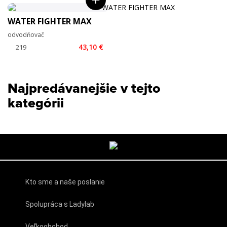
WATER FIGHTER MAX
odvodňovač
43,10 €
Najpredávanejšie v tejto
kategórii
Kto sme a naše poslanie
Spolupráca s Ladylab
Veľkoobchod