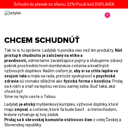
Schudni do plaviek so zľavou 22%! Použi kód DOPLAVEK
0
CHCEM SCHUDNÚŤ
Tak to si tu správne. Ladylab ti ponúka viac než len produkty.
Náš
prístup k chudnutiu je založený na etike a
pravdivosti,
odmietame zavádzajúce pojmy a sľubujeme zdravý
pokrok prostredníctvom kombinácie cvičenia a kvalitných
výživových doplnkov. Naším cieľom je,
aby si sa cítila lepšie vo
svojom tele
a mala sa rada, pretože spokojnosť a
psychické
zdravie
sú rovnako dôležité ako
fyzická forma
a
kondícia
. Pridaj
sa k nám a staň sa lepšou verziou samej seba. Buď taká, aká
chceš byť.
Sme na tejto ceste s Tebou.
Ladylab
je etický
myšlienkový komplex, výživové doplnky, ktoré
majú
zmysel
, a cvičenie, ktoré ťa bude baviť... a mimochodom,
krásne vytvaruje aj tvoj zadok.
Pridaj sa k obrovskej komunite státisícov žien
z celej Českej a
Slovenskej republiky.