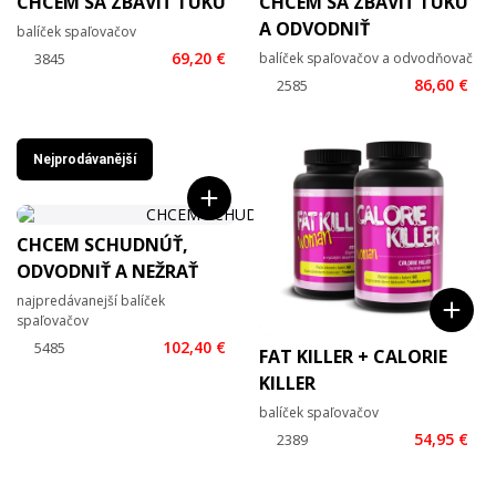
CHCEM SA ZBAVIŤ TUKU
CHCEM SA ZBAVIŤ TUKU
A ODVODNIŤ
balíček spaľovačov
69,20 €
balíček spaľovačov a odvodňovač
86,60 €
Nejprodávanější
CHCEM SCHUDNÚŤ,
ODVODNIŤ A NEŽRAŤ
najpredávanejší balíček
spaľovačov
102,40 €
FAT KILLER + CALORIE
KILLER
balíček spaľovačov
54,95 €