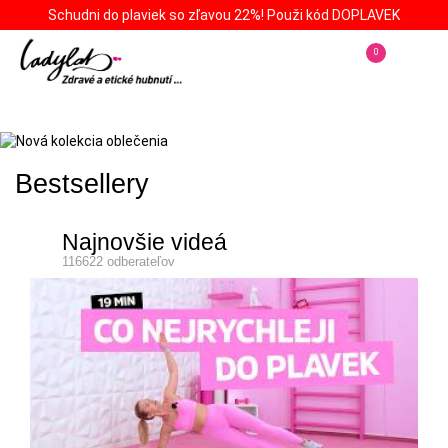
Schudni do plaviek so zľavou 22%! Použi kód DOPLAVEK
0
Bestsellery
Najnovšie videá
116622 odberateľov