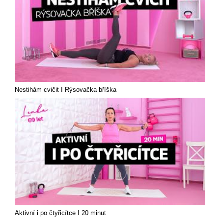
Nestihám cvičit I Rýsovačka bříška
Aktivní i po čtyřicítce I 20 minut