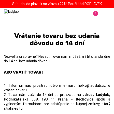
Schudni do plaviek so zľavou 22%! Použi kód DOPLAVEK
0
V
rátenie tovaru bez udania
dôvodu do 14 dní
N
ezvolila si správne? Nevadí. Tovar nám môžeš vrátiť štandardne
do 14 dní bez udania dôvodu
AKO VRÁTIŤ TOVAR?
1. I
nformuj nás prostredníctvom e-mailu
holky@ladylab.cz
o
vrátení tovaru.
2.
Tovar nám zašli do 14 dní od prevzatia na
adresu Ladylab,
Podnikatelská 558, 190 11 Praha – Běchovice
spolu s
vyplneným formulárom pre odstúpenie od kúpnej zmluvy, ktorý
stiahneš
tu
.