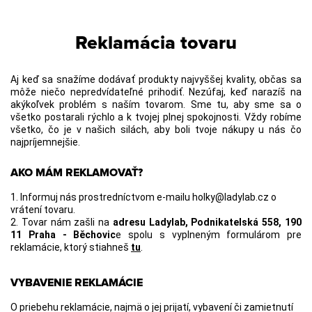
Reklamácia tovaru
Aj keď sa snažíme dodávať produkty najvyššej kvality, občas sa
môže niečo nepredvídateľné prihodiť. Nezúfaj, keď narazíš na
akýkoľvek problém s naším tovarom. Sme tu, aby sme sa o
všetko postarali rýchlo a k tvojej plnej spokojnosti. Vždy robíme
všetko, čo je v našich silách, aby boli tvoje nákupy u nás čo
najpríjemnejšie.
AKO MÁM REKLAMOVAŤ?
1.
Informuj nás prostredníctvom e-mailu
holky@ladylab.cz
o
vrátení tovaru.
2.
Tovar nám zašli na
adresu Ladylab, Podnikatelská 558, 190
11 Praha - Běchovic
e spolu s vyplneným formulárom pre
reklamácie, ktorý stiahneš
tu
.
VYBAVENIE REKLAMÁCIE
O priebehu reklamácie, najmä o jej prijatí, vybavení či zamietnutí