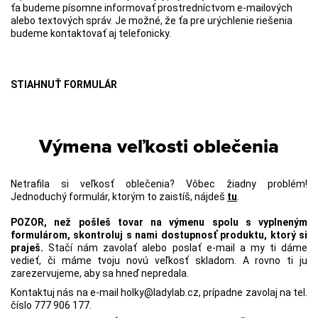
ťa budeme písomne informovať prostredníctvom e-mailových
alebo textových správ. Je možné, že ťa pre urýchlenie riešenia
budeme kontaktovať aj telefonicky.
STIAHNUŤ FORMULÁR
Výmena veľkosti oblečenia
Netrafila si veľkosť oblečenia? Vôbec žiadny problém!
Jednoduchý formulár, ktorým to zaistíš, nájdeš
tu
.
POZOR, než pošleš tovar na výmenu spolu s vyplneným
formulárom, skontroluj s nami dostupnosť produktu, ktorý si
praješ.
Stačí nám zavolať alebo poslať e-mail a my ti dáme
vedieť, či máme tvoju novú veľkosť skladom. A rovno ti ju
zarezervujeme, aby sa hneď nepredala.
Kontaktuj nás na e-mail
holky@ladylab.cz
, prípadne zavolaj na tel.
číslo 777 906 177.