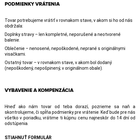
PODMIENKY VRÁTENIA
Tovar potrebujeme vrátiť v rovnakom stave, v akom si ho od nás
obdržala:
Doplnky stravy – len kompletné, neporušené a neotvorené
balenie.
Oblečenie – nenosené, nepoškodené, neprané s originálnymi
visačkami.
Ostatný tovar – v rovnakom stave, v akom bol dodaný
(nepoškodený, nepošpinený, v originálnom obale).
VYBAVENIE A KOMPENZÁCIA
Hneď ako nám tovar od teba dorazí, pozrieme sa naň a
skontrolujeme, či spĺňa podmienky pre vrátenie. Keď bude pre nás
všetko v poriadku, vrátime ti kúpnu cenu najneskôr do 14 dní od
odstúpenia.
STIAHNUŤ FORMULÁR