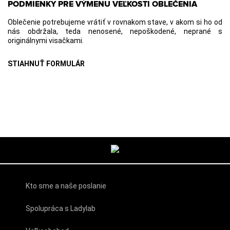
PODMIENKY PRE VÝMENU VEĽKOSTI OBLEČENIA
Oblečenie potrebujeme vrátiť v rovnakom stave, v akom si ho od
nás obdržala, teda nenosené, nepoškodené, neprané s
originálnymi visačkami.
STIAHNUŤ FORMULÁR
Kto sme a naše poslanie
Spolupráca s Ladylab