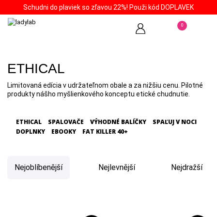
Schudni do plaviek so zľavou 22%! Použi kód DOPLAVEK
0
ETHICAL
Limitovaná edícia v udržateľnom obale a za nižšiu cenu. Pilotné
produkty nášho myšlienkového konceptu etické chudnutie.
ETHICAL
SPALOVAČE
VÝHODNÉ BALÍČKY
SPAĽUJ V NOCI
DOPLNKY
EBOOKY
FAT KILLER 40+
Nejoblíbenější
Nejlevnější
Nejdražší