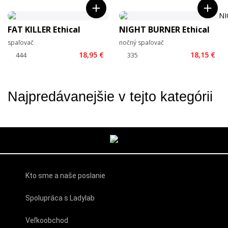
FAT KILLER Ethical
NIGHT BURNER Ethical
spaľovač
nočný spaľovač
18,95 €
18,15 €
Najpredávanejšie v tejto kategórii
Kto sme a naše poslanie
Spolupráca s Ladylab
Veľkoobchod