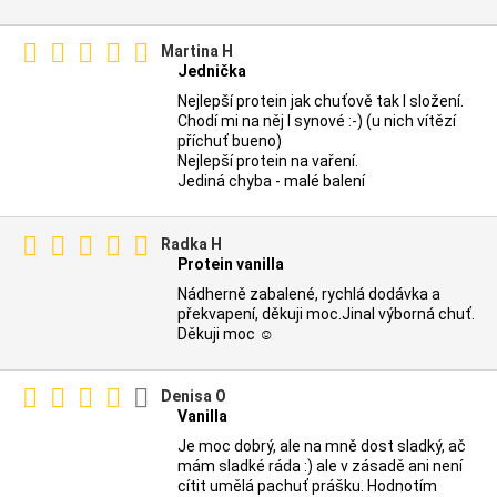
Martina H
Jednička
Nejlepší protein jak chuťově tak I složení.
Chodí mi na něj I synové :-) (u nich vítězí
příchuť bueno)
Nejlepší protein na vaření.
Jediná chyba - malé balení
Radka H
Protein vanilla
Nádherně zabalené, rychlá dodávka a
překvapení, děkuji moc.Jinal výborná chuť.
Děkuji moc ☺️
Denisa O
Vanilla
Je moc dobrý, ale na mně dost sladký, ač
mám sladké ráda :) ale v zásadě ani není
cítit umělá pachuť prášku. Hodnotím