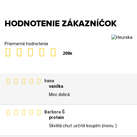
HODNOTENIE ZÁKAZNÍČOK
Priemerné hodnotenie
208
x
hana
vanilka
Moc dobrá
Barbora Š
protein
Skvělá chut..určitě koupím znovu :)