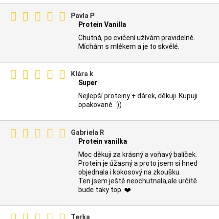
Pavla P
Protein Vanilla
Chutná, po cvičení užívám pravidelně.
Míchám s mlékem a je to skvělé.
Klára k
Super
Nejlepší proteiny + dárek, děkuji. Kupuji
opakovaně. :))
Gabriela R
Protein vanilka
Moc děkuji za krásný a voňavý balíček.
Protein je úžasný a proto jsem si hned
objednala i kokosový na zkoušku.
Ten jsem ještě neochutnala,ale určitě
bude taky top. ❤️
Terka