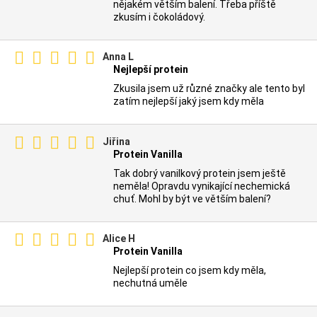
nějakém větším balení. Třeba příště
zkusím i čokoládový.
Anna L
Nejlepší protein
Zkusila jsem už různé značky ale tento byl
zatím nejlepší jaký jsem kdy měla
Jiřina
Protein Vanilla
Tak dobrý vanilkový protein jsem ještě
neměla! Opravdu vynikající nechemická
chuť. Mohl by být ve větším balení?
Alice H
Protein Vanilla
Nejlepší protein co jsem kdy měla,
nechutná uměle