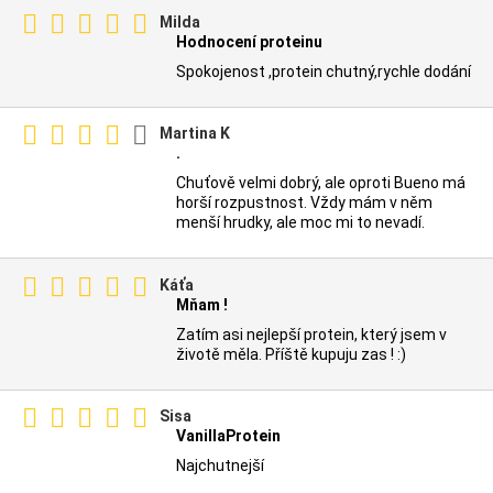
Milda
Hodnocení proteinu
Spokojenost ,protein chutný,rychle dodání
Martina K
.
Chuťově velmi dobrý, ale oproti Bueno má
horší rozpustnost. Vždy mám v něm
menší hrudky, ale moc mi to nevadí.
Káťa
Mňam !
Zatím asi nejlepší protein, který jsem v
životě měla. Příště kupuju zas ! :)
Sisa
VanillaProtein
Najchutnejší