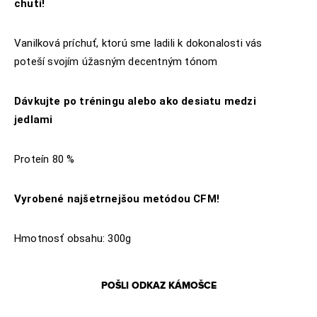
chutí!
Vanilková príchuť, ktorú sme ladili k dokonalosti vás
poteší svojím úžasným decentným tónom
Dávkujte po tréningu alebo ako desiatu medzi
jedlami
Proteín 80 %
Vyrobené najšetrnejšou metódou CFM!
Hmotnosť obsahu: 300g
POŠLI ODKAZ KÁMOŠCE