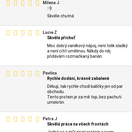
Milena J
:-)
Skvěle chutná
Lucie Z
Skvělá příchuť
Moc dobrý vanilkový nápoj, není tolik sladký
a není cítit umělinou. Někdy do něj
přidávám rozmačkaný banán.
Pavlína
Rychle dodání, krásně zabalené
Děkuji, tak rychle chodí balíčky jen od par
obchodu.
Tento protein je za mě top, bez pachuti
umelotin.
Petra J
Skvělá práce na všech frontách