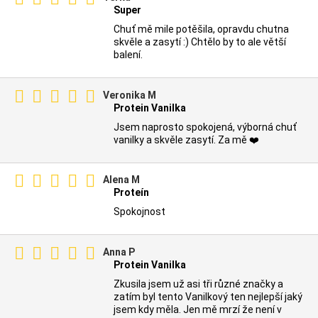
Super
Chuť mě mile potěšila, opravdu chutna
skvěle a zasytí :) Chtělo by to ale větší
balení.
Veronika M
Protein Vanilka
Jsem naprosto spokojená, výborná chuť
vanilky a skvěle zasytí. Za mě ❤️
Alena M
Proteín
Spokojnost
Anna P
Protein Vanilka
Zkusila jsem už asi tři různé značky a
zatím byl tento Vanilkový ten nejlepší jaký
jsem kdy měla. Jen mě mrzí že není v