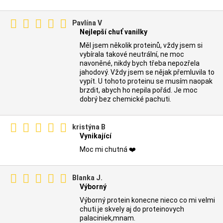
Pavlína V
Nejlepší chuť vanilky
Měl jsem několik proteinů, vždy jsem si
vybírala takové neutrální, ne moc
navoněné, nikdy bych třeba nepozřela
jahodový. Vždy jsem se nějak přemluvila to
vypít. U tohoto proteinu se musím naopak
brzdit, abych ho nepila pořád. Je moc
dobrý bez chemické pachuti.
kristýna B
Vynikající
Moc mi chutná ❤️
Blanka J.
Výborný
Výborný protein konecne nieco co mi velmi
chuti.je skvely aj do proteinovych
palaciniek,mnam.