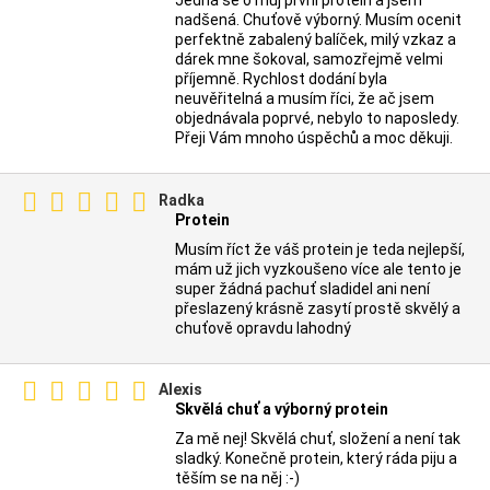
Jedná se o můj první protein a jsem
nadšená. Chuťově výborný. Musím ocenit
perfektně zabalený balíček, milý vzkaz a
dárek mne šokoval, samozřejmě velmi
příjemně. Rychlost dodání byla
neuvěřitelná a musím říci, že ač jsem
objednávala poprvé, nebylo to naposledy.
Přeji Vám mnoho úspěchů a moc děkuji.
Radka
Protein
Musím říct že váš protein je teda nejlepší,
mám už jich vyzkoušeno více ale tento je
super žádná pachuť sladidel ani není
přeslazený krásně zasytí prostě skvělý a
chuťově opravdu lahodný
Alexis
Skvělá chuť a výborný protein
Za mě nej! Skvělá chuť, složení a není tak
sladký. Konečně protein, který ráda piju a
těším se na něj :-)