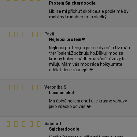
Protein Snickerdoodle
Libi se mi příchuť skořice,ale podle mě by
mohl byt mnohem min sladký.
Pavli
Nejlepší protein❤
Nejlepší protein,co jsem kdy mĕla.Už mám
třetí baleni.Zbožnuju ho.Dĕkuji moc za
krásny baliček,nádherná vůnĕ,růžový,to
miluju.Mám vás moc ráda holky,umíte
udĕlat den krásnější.❤
Veronika S
Luxusní chut
Má úplně nejlesi chuť a je krasne voňavy
jako všecko od vás ❤️
Sabina T
Snickerdoodle