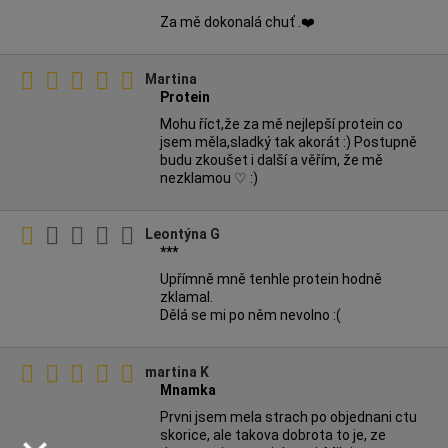
Za mě dokonalá chuť .❤️
Martina
Protein
Mohu říct,že za mě nejlepší protein co
jsem měla,sladký tak akorát :) Postupně
budu zkoušet i další a věřím, že mě
nezklamou ♡ :)
Leontýna G
***
Upřímně mně tenhle protein hodně
zklamal.
Dělá se mi po něm nevolno :(
martina K
Mnamka
Prvni jsem mela strach po objednani ctu
skorice, ale takova dobrota to je, ze