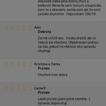
dokonalá šálka plná dobrej chuti a
bielkovín. Neverila som tomuto a kupovala
som to s obavami, zistila som ale že som
sa bála zbytočne . Odporúčam 100/10.
Adri
Dobrota
Za mě určitě ano.. trosku dražší, ale to
tady je asi všechno. Objednavam jednou
za čas, jelikož mi některé věci opravdu
chutnají.
Kristýna a Terka
Protein
Chuťově moc dobrý.
Lucie P
Protein
Lepší protein jsem ještě neměla :-)
opravdu doporučuji.