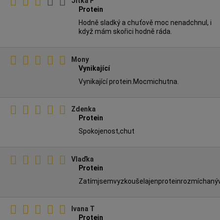
Jitka F
Protein
Hodně sladký a chuťově moc nenadchnul, i
když mám skořici hodně ráda.
Mony
Vynikající
Vynikající protein.Mocmichutna.
Zdenka
Protein
Spokojenost,chut
Vlaďka
Protein
Zatímjsemvyzkoušelajenproteinrozmíchan
Ivana T
Protein