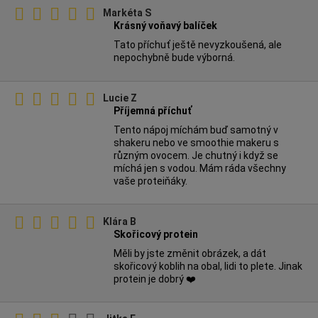
Markéta S
Krásný voňavý balíček
Tato příchuť ještě nevyzkoušená, ale
nepochybně bude výborná.
Lucie Z
Příjemná příchuť
Tento nápoj míchám buď samotný v
shakeru nebo ve smoothie makeru s
různým ovocem. Je chutný i když se
míchá jen s vodou. Mám ráda všechny
vaše proteiňáky.
Klára B
Skořicový protein
Měli by jste změnit obrázek, a dát
skořicový koblih na obal, lidi to plete. Jinak
protein je dobrý ❤️