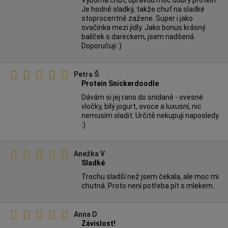
Výborná chuť, opravdu moc dobrý protein.
Je hodně sladký, takže chuť na sladké
stoprocentně zažene. Super i jako
svačinka mezi jídly. Jako bonus krásný
balíček s dareckem, jsem nadšená.
Doporučuji :)
Petra Š
Protein Snickerdoodle
Dávám si jej rano do snídaně - ovesné
vločky, bílý jogurt, ovoce a luxusní, nic
nemusím sladit. Určitě nekupuji naposledy
:)
Anežka V
Sladké
Trochu sladší než jsem čekala, ale moc mi
chutná. Proto není potřeba pít s mlekem.
Anna D
Závislost!