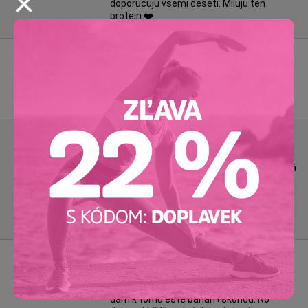
doporucuju vsemi deseti. Miluju ten
protein ❤️
Romana L
Snickerdoodle
Nejvíc chutný protein, jaký jsem kdy měla.
Za mě super skořicová chuť a tu miluji.
Petra N
Mňamka
Čekala jsem spíš chuť donutků, ale chutná
to jako skoricovy šnek nebo tak něco. Až
později jsem zjistila,že snickersdoodle je
skoricova sušenka. :-D
Každopádně mňam, super svačinka!
Timea Pavolova
Protein
Skvelá chuť. S mliečkom užasné a ja si
dam k tomu ešte banán+škoricu. No