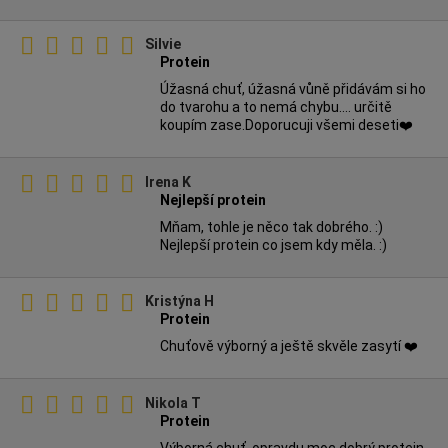
Silvie
Protein
Úžasná chuť, úžasná vůně přidávám si ho
do tvarohu a to nemá chybu.... určitě
koupím zase.Doporucuji všemi deseti❤️
Irena K
Nejlepší protein
Mňam, tohle je něco tak dobrého. :)
Nejlepší protein co jsem kdy měla. :)
Kristýna H
Protein
Chuťově výborný a ještě skvěle zasytí ❤️
Nikola T
Protein