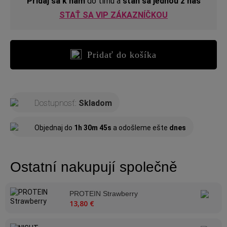
Pridaj sa k nám
do tímu a
staň sa jednou z nás
STAŤ SA VIP ZÁKAZNÍČKOU
Pridať do košíka
Dostupnosť:
Skladom
Objednaj do
1h 30m 45s
a odošleme ešte
dnes
Ostatní nakupují společně
PROTEIN Strawberry
13,80 €