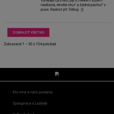
Vynikající protein, piji s mlékem a jsem
nadšená, skvělá chut' a žádná pachut' v
puse. Radost pít. Děkuji. :))
ZOBRAZIŤ VŠETKO
Zobrazené 1 – 30 z 154 položiek
Kto sme a naše poslanie
Spolupráca s Ladylab