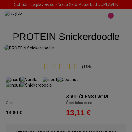
Schudni do plaviek so zľavou 22%! Použi kód DOPLAVEK
0
PROTEIN Snickerdoodle
(154)
S VIP ČLENSTVOM
Cena
Špeciálna cena
13,11 €
13,80 €