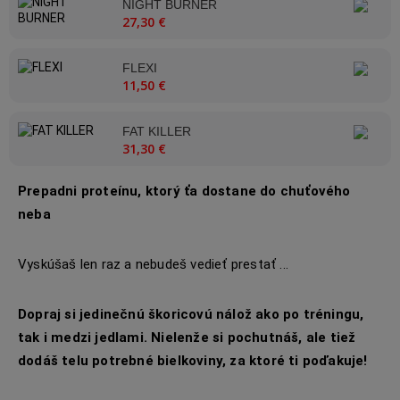
NIGHT BURNER
27,30 €
FLEXI
11,50 €
FAT KILLER
31,30 €
Prepadni proteínu, ktorý ťa dostane do chuťového
neba
Vyskúšaš len raz a nebudeš vedieť prestať ...
Dopraj si jedinečnú škoricovú nálož ako po tréningu,
tak i medzi jedlami. Nielenže si pochutnáš, ale tiež
dodáš telu potrebné bielkoviny, za ktoré ti poďakuje!