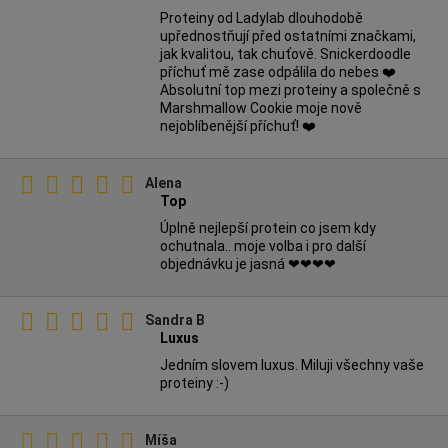
Proteiny od Ladylab dlouhodobě
upřednostňují před ostatními značkami,
jak kvalitou, tak chuťově. Snickerdoodle
příchuť mě zase odpálila do nebes ❤️
Absolutní top mezi proteiny a společně s
Marshmallow Cookie moje nově
nejoblíbenější příchuť! ❤️
Alena
Top
Úplně nejlepší protein co jsem kdy
ochutnala.. moje volba i pro další
objednávku je jasná ❤❤❤❤
Sandra B
Luxus
Jedním slovem luxus. Miluji všechny vaše
proteiny :-)
Míša