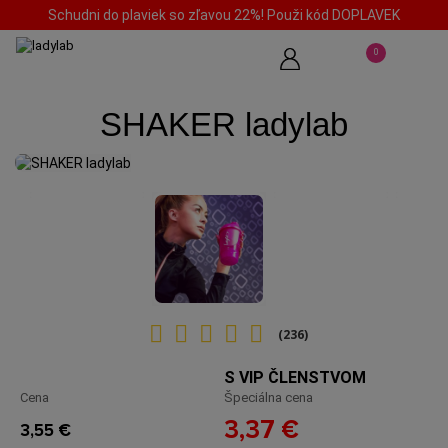
Schudni do plaviek so zľavou 22%! Použi kód DOPLAVEK
0
SHAKER ladylab
(236)
S VIP ČLENSTVOM
Cena
Špeciálna cena
3,37 €
3,55 €