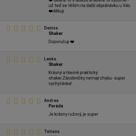
už teď se těším na další objednávku u Vás
❤️děkuji
Denisa
Shaker
Doporučuji ❤️
Lenka
Shaker
Krásný a hlavně praktický
shaker.Zásobníčky nemají chybu- super
vychytávka!
Andrea
Paráda
Je krásny ružový, je super
Tetiana