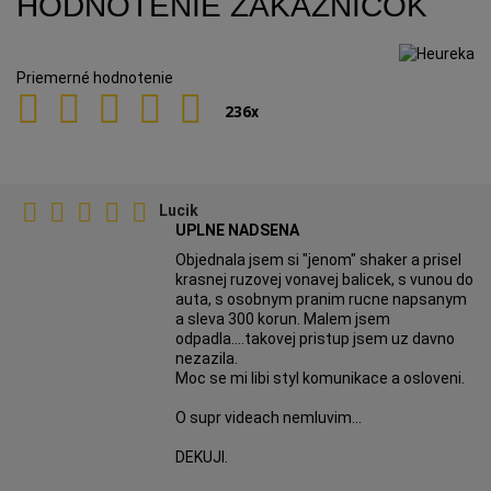
HODNOTENIE ZÁKAZNÍČOK
Priemerné hodnotenie
236
x
Lucik
UPLNE NADSENA
Objednala jsem si "jenom" shaker a prisel
krasnej ruzovej vonavej balicek, s vunou do
auta, s osobnym pranim rucne napsanym
a sleva 300 korun. Malem jsem
odpadla....takovej pristup jsem uz davno
nezazila.
Moc se mi libi styl komunikace a osloveni.
O supr videach nemluvim...
DEKUJI.