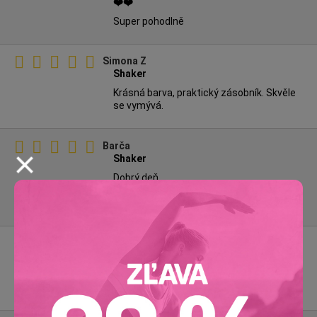
❤️❤️
Super pohodlně
Simona Z
Shaker
Krásná barva, praktický zásobník. Skvěle
se vymývá.
Barča
Shaker
Dobrý deň
Baliček úžasný,voňavý.
Shaker je super❤️
Martina
Spokojenost
Šejkr je super. Je tak akorát malý a za
barvičky. Vřele doporučuji.