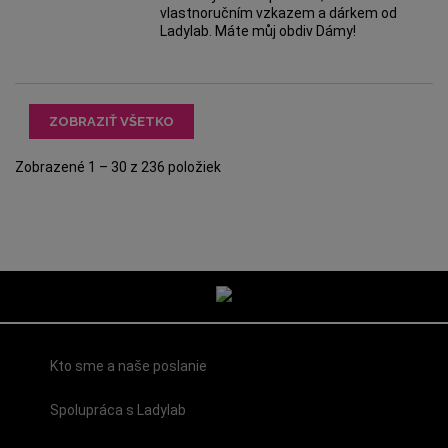
vlastnoručním vzkazem a dárkem od
Ladylab. Máte můj obdiv Dámy!
ZOBRAZIŤ VŠETKO
Zobrazené 1 – 30 z 236 položiek
Kto sme a naše poslanie
Spolupráca s Ladylab