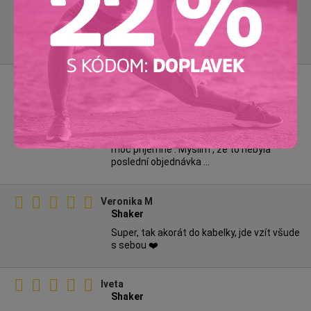
Grygielová V
❤️❤️
Spokojenost❤️
Jitka
LadyLab
Shaker super ,zásobníček praktický a
úžasná barva . Růžový balíček s drobným
dárkem byl velké překvapení . Neobvyklé a
moc příjemné . Myslím , že to nebyla
poslední objednávka ...
Veronika M
Shaker
Super, tak akorát do kabelky, jde vzít všude
s sebou ❤️
Iveta
Shaker