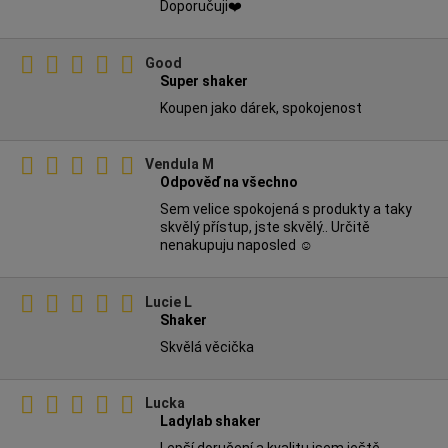
Doporučuji❤️
Good
Super shaker
Koupen jako dárek, spokojenost
Vendula M
Odpověď na všechno
Sem velice spokojená s produkty a taky
skvělý přístup, jste skvělý.. Určitě
nenakupuju naposled ☺️
Lucie L
Shaker
Skvělá věcička
Lucka
Ladylab shaker
Lepší doručení a kvalitu jsem ještě