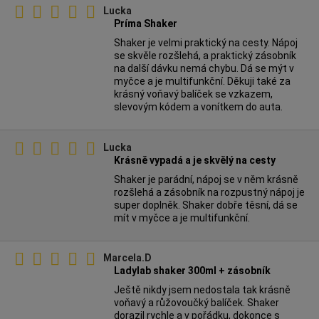
Lucka
Príma Shaker
Shaker je velmi praktický na cesty. Nápoj
se skvěle rozšlehá, a praktický zásobník
na další dávku nemá chybu. Dá se mýt v
myčce a je multifunkční. Děkuji také za
krásný voňavý balíček se vzkazem,
slevovým kódem a vonítkem do auta.
Lucka
Krásně vypadá a je skvělý na cesty
Shaker je parádní, nápoj se v něm krásně
rozšlehá a zásobník na rozpustný nápoj je
super doplněk. Shaker dobře těsní, dá se
mít v myčce a je multifunkční.
Marcela.D
Ladylab shaker 300ml + zásobník
Ještě nikdy jsem nedostala tak krásně
voňavý a růžovoučký balíček. Shaker
dorazil rychle a v pořádku, dokonce s