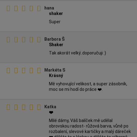
hana
shaker
Super
Barbora Š
Shaker
Tak akorát velký..doporučuji :)
Markéta S
Krásný
Mě vyhovující velikost, a super zásobník,
moc se mi hodí do práce ❤️.
Katka
❤️
Milé dámy, Váš balíček mě udělal
obrovskou radost- růžová barva, vůně po
rozbalení, slevové kartičky a malý dáreček
❤️ děláte to s láskou a děláte to výborně -