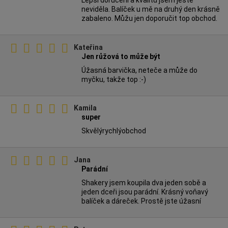
neviděla. Balíček u mě na druhý den krásně
zabaleno. Můžu jen doporučit top obchod.
Kateřina
Jen růžová to může být
Úžasná barvička, neteče a může do
myčku, takže top :-)
Kamila
super
Skvělýrychlýobchod
Jana
Parádní
Shakery jsem koupila dva jeden sobě a
jeden dceři jsou parádní. Krásný voňavý
balíček a dáreček. Prostě jste úžasní