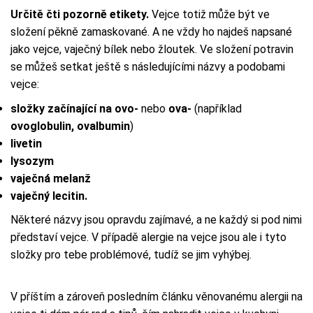
Určitě čti pozorně etikety.
Vejce totiž může být ve
složení pěkně zamaskované. A ne vždy ho najdeš napsané
jako vejce, vaječný bílek nebo žloutek. Ve složení potravin
se můžeš setkat ještě s následujícími názvy a podobami
vejce:
složky začínající na ovo-
nebo
ova-
(například
ovoglobulin, ovalbumin
)
livetin
lysozym
vaječná melanž
vaječný lecitin.
Některé názvy jsou opravdu zajímavé, a ne každý si pod nimi
představí vejce. V případě alergie na vejce jsou ale i tyto
složky pro tebe problémové, tudíž se jim vyhýbej.
V příštím a zároveň posledním článku věnovanému alergii na