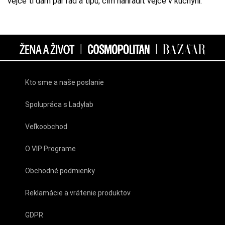
vejce ti dám pár rad a tipů, čím nahradit vejce v kuchyni.
Kto sme a naše poslanie
Spolupráca s Ladylab
Veľkoobchod
O VIP Programe
Obchodné podmienky
Reklamácie a vrátenie produktov
GDPR