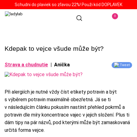
Schudni do plaviek so zľavou 22%! Použi kód DOPLAVEK
0
Kdepak to vejce všude může být?
Strava a chudnutie
|
Anička
Tweet
Při alergiích je nutné vždy číst etikety potravin a být
s výběrem potravin maximálně obezřetná. Já se ti
v následujícím článku pokusím nastínit přehled pokrmů a
potravin dle míry koncentrace vajec v jejich složení. Plus ti
dám tipy na pár názvů, pod kterými může být zamaskovaná
určitá forma vejce.