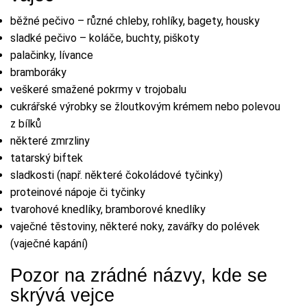
běžné pečivo – různé chleby, rohlíky, bagety, housky
sladké pečivo – koláče, buchty, piškoty
palačinky, lívance
bramboráky
veškeré smažené pokrmy v trojobalu
cukrářské výrobky se žloutkovým krémem nebo polevou
z bílků
některé zmrzliny
tatarský biftek
sladkosti (např. některé čokoládové tyčinky)
proteinové nápoje či tyčinky
tvarohové knedlíky, bramborové knedlíky
vaječné těstoviny, některé noky, zavářky do polévek
(vaječné kapání)
Pozor na zrádné názvy, kde se
skrývá vejce