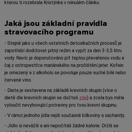
kterou ti rozebrala Kristýnka v minulém článku.
Jaká jsou základní pravidla
stravovacího programu
- Stejně jako u všech ostatních detoxikačních procesů je
zapotřebí dodržovat pitný režim a vypít za den 3-3,5 litru
vody. Navíc je doporučováno pít teplou převařenou vodu a
čaj z ostropestřce mariánského na pročištění jater. Kofein
je omezený a z alkoholu se povoluje pouze suché bílé nebo
červené víno.
- Dieta je sestavena na základě krevních skupin (více o
dietě dle krevních skupin se dočteš
zde
) a zcela bys měla
vyloučit nevyhovující potraviny pro tvou krevní skupinu.
- V rámci jednoho jídla nejíš současně bílkoviny a sacharidy.
- Jídlo si nevážíš a ani nepočítáš žádné kalorie. Držíš se