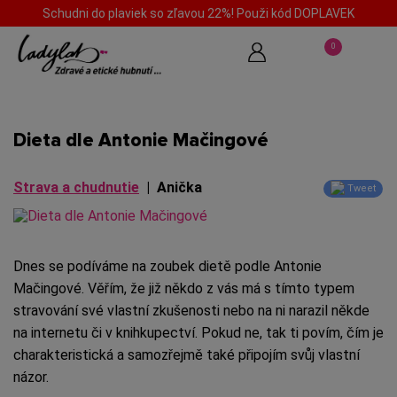
Schudni do plaviek so zľavou 22%! Použi kód DOPLAVEK
0
Dieta dle Antonie Mačingové
Strava a chudnutie
|
Anička
Tweet
Dnes se podíváme na zoubek dietě podle Antonie
Mačingové. Věřím, že již někdo z vás má s tímto typem
stravování své vlastní zkušenosti nebo na ni narazil někde
na internetu či v knihkupectví. Pokud ne, tak ti povím, čím je
charakteristická a samozřejmě také připojím svůj vlastní
názor.