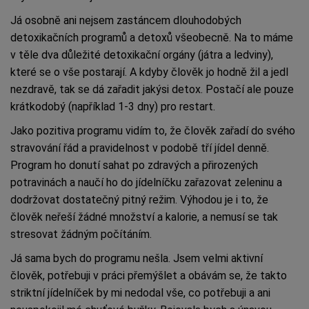
Já osobně ani nejsem zastáncem dlouhodobých
detoxikačních programů a detoxů všeobecně. Na to máme
v těle dva důležité detoxikační orgány (játra a ledviny),
které se o vše postarají. A kdyby člověk jo hodně žil a jedl
nezdravě, tak se dá zařadit jakýsi detox. Postačí ale pouze
krátkodobý (například 1-3 dny) pro restart.
Jako pozitiva programu vidím to, že člověk zařadí do svého
stravování řád a pravidelnost v podobě tří jídel denně.
Program ho donutí sahat po zdravých a přirozených
potravinách a naučí ho do jídelníčku zařazovat zeleninu a
dodržovat dostatečný pitný režim. Výhodou je i to, že
člověk neřeší žádné množství a kalorie, a nemusí se tak
stresovat žádným počítáním.
Já sama bych do programu nešla. Jsem velmi aktivní
člověk, potřebuji v práci přemýšlet a obávám se, že takto
striktní jídelníček by mi nedodal vše, co potřebuji a ani