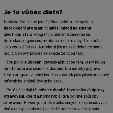
Je to vůbec dieta?
Nedá se říct, že se jedná přímo o dietu, ale spíše o
detoxikační program či jakýsi návod na změnu
životního stylu
. Program je primárně zaměřen na
detoxikaci organismu, nikoliv na redukci váhy. Ta je brána
jako vedlejší efekt. Autorka si jím musela dokonce sama
projít. Celkový proces se skládá ze dvou fází:
- Tou první je
28denní detoxikační program
, který koluje
na internetu a je snadno k dostání. Dle autorky je právě
tento program vhodný hned na začátek jako jakýsi odrazový
můstek ke změně životního stylu.
- Poté následují
tři měsíce dlouhé fáze celkové úpravy
stravování
, kde ti autorka nabízí dva odlišné způsoby
stravování. Prvním je střídání bílkovinných a sacharidových
dnů a druhý je založený na dietě podle krevních skupin,