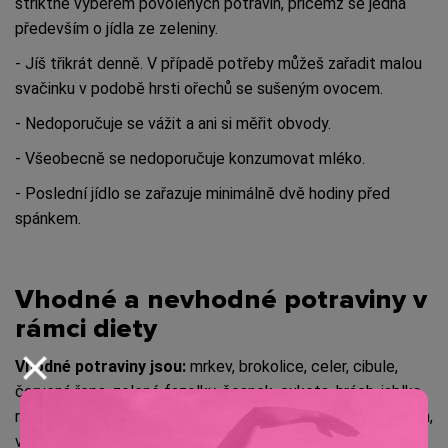
striktně výběrem povolených potravin, přičemž se jedná
především o jídla ze zeleniny.
- Jíš třikrát denně. V případě potřeby můžeš zařadit malou
svačinku v podobě hrsti ořechů se sušeným ovocem.
- Nedoporučuje se vážit a ani si měřit obvody.
- Všeobecně se nedoporučuje konzumovat mléko.
- Poslední jídlo se zařazuje minimálně dvě hodiny před
spánkem.
Vhodné a nevhodné potraviny v
rámci diety
Vhodné potraviny jsou:
mrkev, brokolice, celer, cibule,
červená řepa, zelené fazolky, česnek, cuketa, hrách, jablka,
rozinky, ořechy, med, kurkuma, koriandr, rozmarýn, pepř, kmín,
vejce, kuřecí maso, sýr, bílý jogurt a olivový olej. Postupně