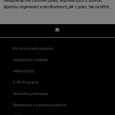
neuspokojil mé chuťové buňky. Bojovala bych s únavou,
špatnou regenerací a nevýkonností, jak v práci, tak na hřišti.
Kto sme a naše poslanie
Spolupráca s Ladylab
Veľkoobchod
O VIP Programe
Obchodné podmienky
Reklamácie a vrátenie produktov