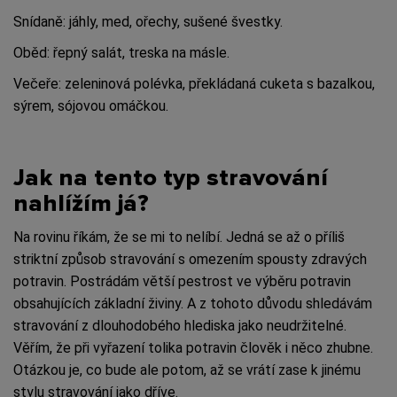
Snídaně: jáhly, med, ořechy, sušené švestky.
Oběd: řepný salát, treska na másle.
Večeře: zeleninová polévka, překládaná cuketa s bazalkou,
sýrem, sójovou omáčkou.
Jak na tento typ stravování
nahlížím já?
Na rovinu říkám, že se mi to nelíbí. Jedná se až o příliš
striktní způsob stravování s omezením spousty zdravých
potravin. Postrádám větší pestrost ve výběru potravin
obsahujících základní živiny. A z tohoto důvodu shledávám
stravování z dlouhodobého hlediska jako neudržitelné.
Věřím, že při vyřazení tolika potravin člověk i něco zhubne.
Otázkou je, co bude ale potom, až se vrátí zase k jinému
stylu stravování jako dříve.