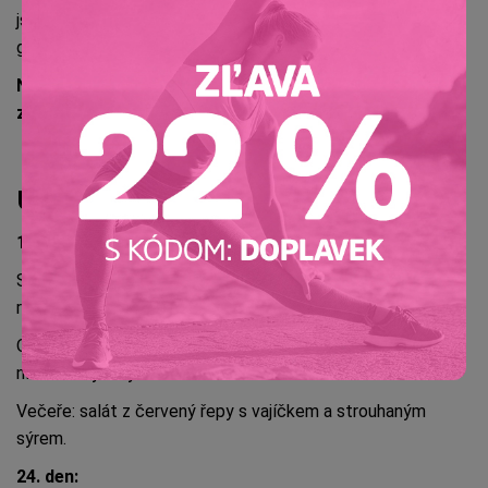
jsou zařazovány i bezvaječné těstoviny, jáhly, některé ryby,
grahamový nebo sójový rohlík.
Nevhodné potraviny jsou všechny, které nejsou
zahrnuty v jídelníčku dle Mačingové diety.
Ukázka dvou dnů jídelníčku
1. den:
Snídaně: strouhaná mrkev s jablkem, ochucené medem,
rozinkami a ořechy.
Oběd: vařená brokolice s česnekem a strouhaným
nízkotučným sýrem.
Večeře: salát z červený řepy s vajíčkem a strouhaným
sýrem.
24. den: