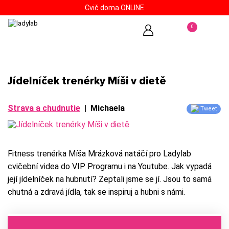
Cvič doma ONLINE
0
Jídelníček trenérky Míši v dietě
Strava a chudnutie
|
Michaela
Tweet
Fitness trenérka Míša Mrázková natáčí pro Ladylab
cvičební videa do VIP Programu i na Youtube. Jak vypadá
její jídelníček na hubnutí? Zeptali jsme se jí. Jsou to samá
chutná a zdravá jídla, tak se inspiruj a hubni s námi.