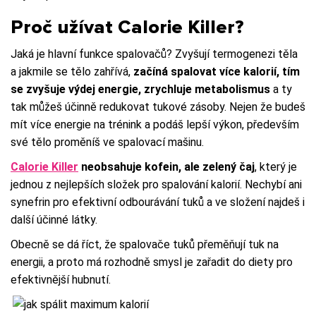
Proč užívat Calorie Killer?
Jaká je hlavní funkce spalovačů? Zvyšují termogenezi těla
a jakmile se tělo zahřívá,
začíná spalovat více kalorií, tím
se zvyšuje výdej energie, zrychluje metabolismus
a ty
tak můžeš účinně redukovat tukové zásoby. Nejen že budeš
mít více energie na trénink a podáš lepší výkon, především
své tělo proměníš ve spalovací mašinu.
Calorie Killer
neobsahuje kofein, ale zelený čaj
, který je
jednou z nejlepších složek pro spalování kalorií. Nechybí ani
synefrin pro efektivní odbourávání tuků a ve složení najdeš i
další účinné látky.
Obecně se dá říct, že spalovače tuků přeměňují tuk na
energii, a proto má rozhodně smysl je zařadit do diety pro
efektivnější hubnutí.