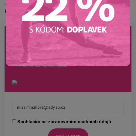
máme speciální
e-book s tipy, jak spálit co nejvíce
kalorií
. Hubnutí je hračka. Jen vědět, jak na to.
E-BOOK
TI POŠLEME
NA E-MAIL
Souhlasím se zpracováním osobních údajů