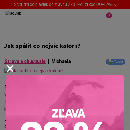
Schudni do plaviek so zľavou 22%! Použi kód DOPLAVEK
0
Jak spálit co nejvíc kalorií?
Strava a chudnutie
|
Michaela
Tweet
Představujeme ti žhavou novinku CALORIE KIILER!
Spalovače jsou skvělým pomocníkem do každé diety.
Pomohou ti spálit více kalorií a tím se dostat do
kalorického deficitu, který je pro hubnutí nejdůležitější.
Jak Calorie Killer užívat? Jak ho kombinovat? K čemu je
dobrý? To ti řekneme v tomto článku. Navíc pro tebe