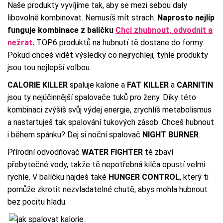
Naše produkty vyvíjíme tak, aby se mezi sebou daly
libovolně kombinovat. Nemusíš mít strach.
Naprosto nejlíp
funguje kombinace z balíčku
Chci zhubnout, odvodnit a
nežrat
.
TOP6 produktů na hubnutí tě dostane do formy.
Pokud chceš vidět výsledky co nejrychleji, tyhle produkty
jsou tou nejlepší volbou.
CALORIE KILLER
spaluje kalorie a
FAT KILLER
a
CARNITIN
jsou ty nejúčinnější spalovače tuků pro ženy. Díky této
kombinaci zvýšíš svůj výdej energie, zrychlíš metabolismus
a nastartuješ tak spalování tukových zásob. Chceš hubnout
i během spánku? Dej si noční spalovač
NIGHT BURNER
.
Přírodní odvodňovač
WATER FIGHTER
tě zbaví
přebytečné vody, takže tě nepotřebná kilča opustí velmi
rychle. V balíčku najdeš také
HUNGER CONTROL
, který ti
pomůže zkrotit nezvladatelné chutě, abys mohla hubnout
bez pocitu hladu.