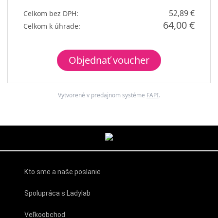
52,89 €
Celkom bez DPH:
64,00 €
Celkom k úhrade:
Objednať voucher
Vytvorené v predajnom systéme
FAPI
.
Kto sme a naše poslanie
Spolupráca s Ladylab
Veľkoobchod