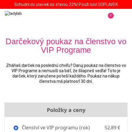
Schudni do plaviek so zľavou 22%! Použi kód DOPLAVEK
0
Darčekový poukaz na členstvo vo
VIP Programe
Zháňaš darček na poslednú chvíľu? Daruj poukaz na členstvo vo
VIP Programe a nemusíš sa báť, že šliapneš vedľa! Toto je
darček, ktorý zaručene poteší každého. Poukaz na nákup
členstva má platnosť 30 dní.
Položky a ceny
Členství ve VIP programu (rok)
52,89 €