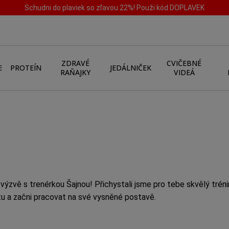
Schudni do plaviek so zľavou 22%! Použi kód DOPLAVEK
ZDRAVÉ
CVIČEBNÉ
E
PROTEÍN
JEDÁLNIČEK
RAŇAJKY
VIDEÁ
é výzvě s trenérkou Šajnou!
Přichystali jsme pro tebe skvělý trén
tu a začni pracovat na své vysněné postavě.