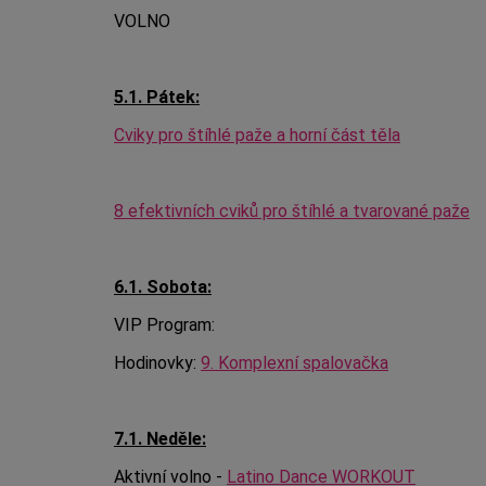
VOLNO
5.1. Pátek:
Cviky pro štíhlé paže a horní část těla
8 efektivních cviků pro štíhlé a tvarované paže
6.1. Sobota:
VIP Program:
Hodinovky:
9. Komplexní spalovačka
7.1. Neděle:
Aktivní volno -
Latino Dance WORKOUT