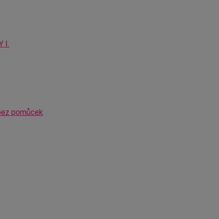
 I.
 bez pomůcek