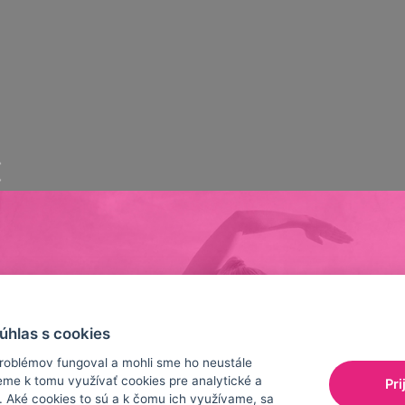
ění s gumou
súhlas s cookies
oblémov fungoval a mohli sme ho neustále
eme k tomu využívať cookies pre analytické a
Pri
 Aké cookies to sú a k čomu ich využívame, sa