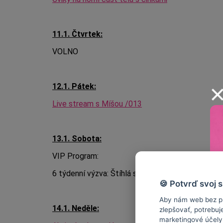
11.1. Čtvrtek:
VOLNO
12.1. Pátek:
Live stream s Míšou /013
13.1. Sobota:
VIP Program:
6 týdenní výzva: Štíhlá stehna:
4. Cviky na zpevn
🍪 Potvrď svoj 
Aby nám web bez pr
14.1. Neděle:
zlepšovať, potrebuj
marketingové účely.