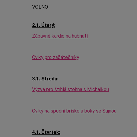
VOLNO
2.1. Úterý:
Zábavné kardio na hubnutí
Cviky pro začátečníky
3.1. Středa:
Výzva pro štíhlá stehna s Michalkou
Cviky na spodní bříško a boky se Šajnou
4.1. Čtvrtek: