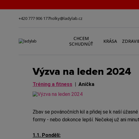
+420 777 906 177
holky@ladylab.cz
CHCEM
KRÁSA
ZDRAVI
SCHUDNÚŤ
Výzva na leden 2024
Tréning a fitness
|
Anička
Zbav se povánočních kil a přidej se k naší úžasn
formy - nebo dokonce lepší. Nečekej už ani minu
1.1. Pondělí: