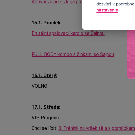
Aktivní volno -
Jóga pro mírně pokročilé I.
dozvieš v podrobno
nastavenie
15.1. Pondělí:
Brutální spalovací kardio se Šajnou
FULL BODY kombo s činkami se Šajnou
16.1. Úterý:
VOLNO
17.1. Středa:
VIP Program:
Chci se líbit:
8. Trénink na vršek těla s pomůckam