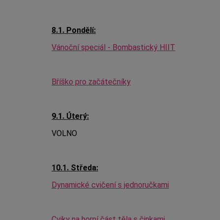
8.1. Pondělí:
Vánoční speciál - Bombastický HIIT
Bříško pro začátečníky
9.1. Úterý:
VOLNO
10.1. Středa:
Dynamické cvičení s jednoručkami
Cviky na horní část těla s činkami