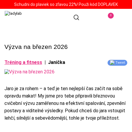
Schudni do plaviek so zľavou 22%! Použi kód DOPLAVEK
0
Výzva na březen 2026
Tréning a fitness
|
Janička
Tweet
Jaro je za rohem – a teď je ten nejlepší čas začít na sobě
opravdu makat! My jsme pro tebe připravili březnovou
cvičební výzvu zaměřenou na efektivní spalování, zpevnění
postavy a viditelné výsledky. Pokud chceš do jara vstoupit
lehčí, silnější a sebevědomější, tohle je tvoje příležitost.