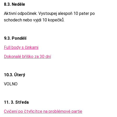
8.3. Neděle
Aktivní odpočinek: Vystoupej alespoň 10 pater po
schodech nebo vyjdi 10 kopečků.
9.3. Pondělí
Full body s činkami
Dokonalé bříško za 30 dní
10.3. Úterý
VOLNO
11. 3. Středa
Cvičení po čtyřicítce na problémové partie