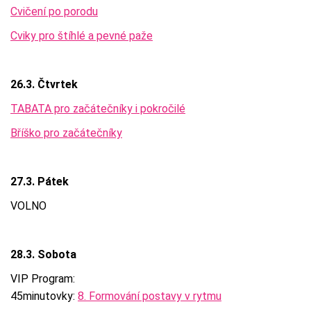
Cvičení po porodu
Cviky pro štíhlé a pevné paže
26.3. Čtvrtek
TABATA pro začátečníky i pokročilé
Bříško pro začátečníky
27.3. Pátek
VOLNO
28.3. Sobota
VIP Program:
45minutovky:
8. Formování postavy v rytmu