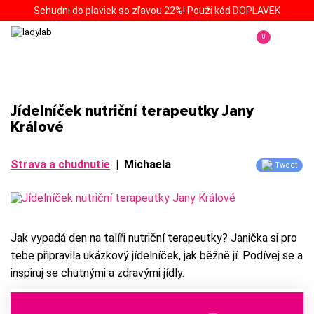
Schudni do plaviek so zľavou 22%! Použi kód DOPLAVEK
0
Jídelníček nutriční terapeutky Jany
Králové
Strava a chudnutie
|
Michaela
Tweet
Jak vypadá den na talíři nutriční terapeutky? Janička si pro
tebe připravila ukázkový jídelníček, jak běžně jí. Podívej se a
inspiruj se chutnými a zdravými jídly.