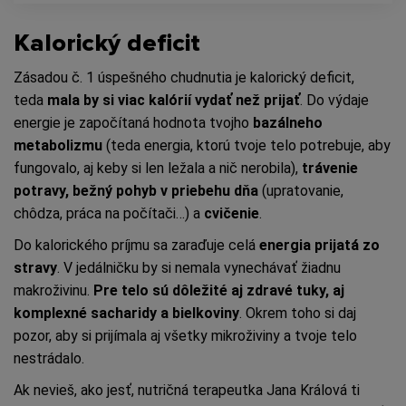
Kalorický deficit
Zásadou č. 1 úspešného chudnutia je kalorický deficit,
teda
mala by si viac kalórií vydať než prijať
. Do výdaje
energie je započítaná hodnota tvojho
bazálneho
metabolizmu
(teda energia, ktorú tvoje telo potrebuje, aby
fungovalo, aj keby si len ležala a nič nerobila),
trávenie
potravy, bežný pohyb v priebehu dňa
(upratovanie,
chôdza, práca na počítači…) a
cvičenie
.
Do kalorického príjmu sa zaraďuje celá
energia prijatá zo
stravy
. V jedálničku by si nemala vynechávať žiadnu
makroživinu.
Pre telo sú d
ô
ležité aj zdravé tuky, aj
komplexné sacharidy a bielkoviny
. Okrem toho si daj
pozor, aby si prijímala aj všetky mikroživiny a tvoje telo
nestrádalo.
Ak nevieš, ako jesť, nutričná terapeutka Jana Králová ti