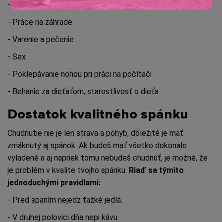
- Upratovanie (vysávanie, utieranie prachu...)
- Práce na záhrade
- Varenie a pečenie
- Sex
- Poklepávanie nohou pri práci na počítači
- Behanie za dieťaťom, starostlivosť o dieťa
Dostatok kvalitného spánku
Chudnutie nie je len strava a pohyb, dôležité je mať
zmáknutý aj spánok. Ak budeš mať všetko dokonale
vyladené a aj napriek tomu nebudeš chudnúť, je možné, že
je problém v kvalite tvojho spánku.
Riaď sa týmito
jednoduchými pravidlami:
- Pred spaním nejedz ťažké jedlá.
- V druhej polovici dňa nepi kávu.