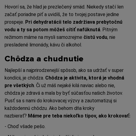
Hovorí sa, že hlad je prezlečený smäd. Niekedy stačí len
začať poriadne piť a uvidíš, že to tvojej postave jedine
prospeje.
Pri dehydratácii telo zadržiava prebytočnú
vodu a ty sa potom m
ô
žeš cítiť nafúknutá
. Pitným
režimom máme na mysli samozrejme
čistú vodu
, nie
presladené limonády, kávu či alkohol.
Chôdza a chudnutie
Najlepší a najprirodzenejší spôsob, ako sa udržať v super
kondícii, je chôdza.
Ch
ô
dza je aktivita, ktorá je vhodná
pre všetkých
. Či už máš nejaké kilá naviac alebo nie,
chôdza je zdravá a mala by byť súčasťou našich životov.
Pusť sa s nami do krokovacej výzvy a zautomatizuj si
každodennú chôdzu. Ako behom dňa kroky
nazbierať?
Máme pre teba niekoľko tipov, ako krokovať:
- Choď všade pešo.