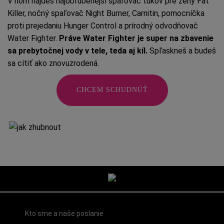
V ňom nájdeš najobľúbenejší spaľovač tukov pre ženy Fat
Killer, nočný spaľovač Night Burner, Carnitin, pomocníčka
proti prejedaniu Hunger Control a prírodný odvodňovač
Water Fighter.
Práve Water Fighter je super na zbavenie
sa prebytočnej vody v tele, teda aj kíl.
Spľaskneš a budeš
sa cítiť ako znovuzrodená.
CHCEM SCHUDNÚŤ
Kto sme a naše poslanie