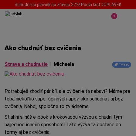
Schudni do plaviek so zľavou 22%! Použi kód DOPLAVEK
0
Ako chudnúť bez cvičenia
Strava a chudnutie
|
Michaela
Tweet
Potrebuješ zhodiť pár kíl, ale cvičenie ťa nebaví? Máme pre
teba niekoľko super účinných tipov, ako schudnúť aj bez
cvičenia. Neboj, spoločne to zvládneme.
Stiahni si náš e-book s krokovacou výzvou a chudni tým
najjednoduchším spôsobom! Táto výzva ťa dostane do
formy aj bez cvičenia.