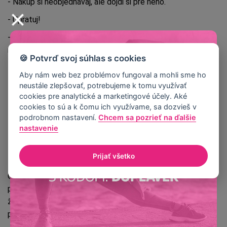
- Nákup si neobjednávaj, ale dôjdi si pre neho.
- Upratuj!
- Dávaj si v práci krátke pauzy a choď sa prejsť (napríklad aj
na toaletu).
🍪 Potvrď svoj súhlas s cookies
- Vystúp o zastávku skôr v MHD.
Aby nám web bez problémov fungoval a mohli sme ho
- Choď po schodoch, nejazdi výťahom.
neustále zlepšovať, potrebujeme k tomu využívať
cookies pre analytické a marketingové účely. Aké
- Používaj smart hodinky, ktoré ťa upozornia, že je čas sa
cookies to sú a k čomu ich využívame, sa dozvieš v
zdvihnúť a hýbať sa.
podrobnom nastavení.
Chcem sa pozrieť na ďalšie
nastavenie
Prirodzený pohyb behom dňa
Prijať všetko
Okrem chôdze sa nasčítáva výdaj energie aj z ďalších
pohybových aktivít. Sú to aktivity, pri ktorých ani nevnímaš,
že spaľuješ kalórie. Pamätaj, že každý pohyb sa
počíta!
M
ô
že to byť napríklad: