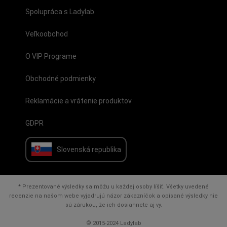
Spolupráca s Ladylab
Veľkoobchod
O VIP Programe
Obchodné podmienky
Reklamácie a vrátenie produktov
GDPR
Slovenská republika
* Prezentované výsledky sa môžu u každej osoby líšiť. Všetky uvedené
recenzie na našom webe vyjadrujú názor zákazníčok a opísané výsledky nie
sú zárukou, že ich dosiahnete aj vy.
© 2015-2024 Ladylab