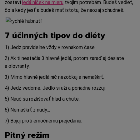
zostaví
jedálniček na mieru
tvojim potrebám. Budeš vedieť,
čo a kedy jesť a budeš mať istotu, že naozaj schudneš.
7 účinných tipov do diéty
1) Jedz pravidelne vždy v rovnakom čase.
2) Ak ti nestačia 3 hlavné jedlá, potom zaraď aj desiate
a olovranty.
3) Mimo hlavné jedlá nič nezobkaj a nemaškrť.
4) Jedz vedome. Jedlo si uži a poriadne rozžuj.
5) Nauč sa rozlišovať hlad a chute.
6) Nemaškrť z nudy…
7) Bojuj proti emočnému prejedaniu.
Pitný režim