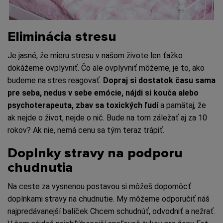
Eliminácia stresu
Je jasné, že mieru stresu v našom živote len ťažko
dokážeme ovplyvniť. Čo ale ovplyvniť môžeme, je to, ako
budeme na stres reagovať.
Dopraj si dostatok času sama
pre seba, nedus v sebe emócie, nájdi si kouča alebo
psychoterapeuta, zbav sa toxických ľudí
a pamätaj, že
ak nejde o život, nejde o nič. Bude na tom záležať aj za 10
rokov? Ak nie, nemá cenu sa tým teraz trápiť.
Doplnky stravy na podporu
chudnutia
Na ceste za vysnenou postavou si môžeš dopomôcť
doplnkami stravy na chudnutie. My môžeme odporučiť náš
najpredávanejší balíček Chcem schudnúť, odvodniť a nežrať.