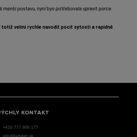
máš menší postavu, nyní bys potřebovala upravit porce
 totiž velmi rychle navodit pocit sytosti a rapidně
RÝCHLY KONTAKT
+420 777 906 177
info@ladylab.sk