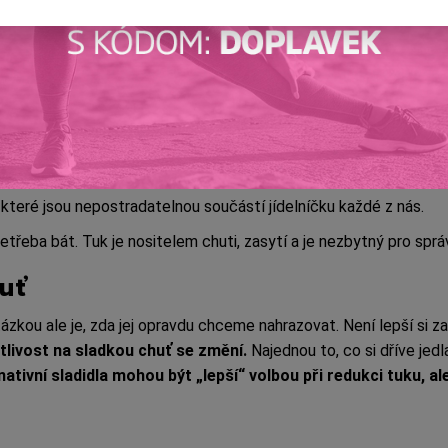
ny makroživiny
e ti ve tvém jídelníčku něco chybí? Neopomíjej žádnou makroživ
o své stravy celozrnné pečivo, obilné vločky, rýži, brambory, těst
ny
, která přispívá k lepšímu trávení a taktéž tě zasytí
.
, které jsou nepostradatelnou součástí jídelníčku každé z nás.
netřeba bát. Tuk je nositelem chuti, zasytí a je nezbytný pro s
uť
tázkou ale je, zda jej opravdu chceme nahrazovat. Není lepší si 
tlivost na sladkou chuť se změní.
Najednou to, co si dříve jedl
nativní sladidla mohou být „lepší“ volbou při redukci tuku, a