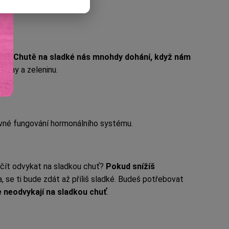
inu.
Chutě na sladké nás mnohdy dohání, když nám
oviny a zeleninu.
právné fungování hormonálního systému.
začít odvykat na sladkou chuť?
Pokud snížíš
a, se ti bude zdát až příliš sladké. Budeš potřebovat
le neodvykají na sladkou chuť
.