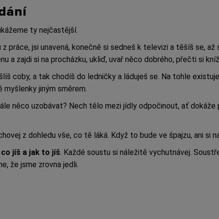
ídání
ukážeme ty nejčastější.
z práce, jsi unavená, konečně si sedneš k televizi a těšíš se, až
 a zajdi si na procházku, ukliď, uvař něco dobrého, přečti si kn
šlíš coby, a tak chodíš do ledničky a láduješ se. Na tohle existu
vé myšlenky jiným směrem.
e něco uzobávat? Nech tělo mezi jídly odpočinout, ať dokáže p
chovej z dohledu vše, co tě láká. Když to bude ve špajzu, ani s
o jíš a jak to jíš
. Každé soustu si náležitě vychutnávej. Soustř
e, že jsme zrovna jedli.