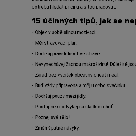
potřeba hledat příčinu a s tou pracovat.
15 účinných tipů, jak se ne
- Objev v sobě silnou motivaci.
- Měj stravovací plán.
- Dodržuj pravidelnost ve stravě.
- Nevynechávej žádnou makroživinu! Důležité jsou 
- Zařaď bez výčitek občasný cheat meal.
- Buď vždy připravena a měj u sebe svačinku.
- Dodržuj pauzy mezi jídly.
- Postupně si odvykej na sladkou chuť.
- Poznej své tělo!
- Změň špatné návyky.