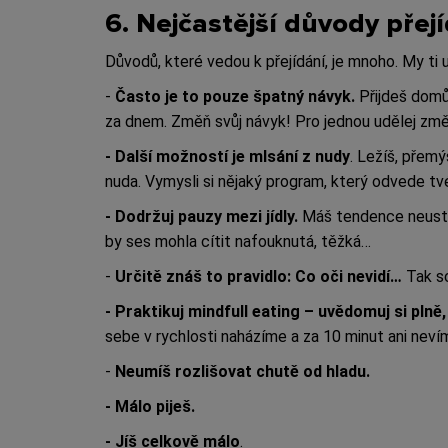
6. Nejčastější důvody přej
Důvodů, které vedou k přejídání, je mnoho. My ti 
-
Často je to pouze špatný návyk.
Přijdeš domů 
za dnem. Změň svůj návyk! Pro jednou udělej změnu
- Další možností je mlsání z nudy
. Ležíš, přemý
nuda. Vymysli si nějaký program, který odvede t
- Dodržuj pauzy mezi jídly.
Máš tendence neustál
by ses mohla cítit nafouknutá, těžká…
-
Určitě znáš to pravidlo: Co oči nevidí…
Tak s
- Praktikuj mindfull eating – uvědomuj si plně, c
sebe v rychlosti naházíme a za 10 minut ani nevím
-
Neumíš rozlišovat chutě od hladu.
- Málo piješ.
- Jíš celkově málo
.