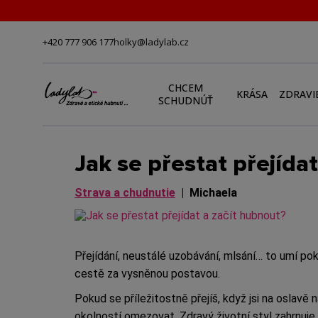
+420 777 906 177
holky@ladylab.cz
CHCEM
KRÁSA
ZDRAVI
SCHUDNÚŤ
Jak se přestat přejída
Strava a chudnutie
|
Michaela
Přejídání, neustálé uzobávání, mlsání… to umí pok
cestě za vysněnou postavou.
Pokud se příležitostně přejíš, když jsi na oslavě 
okolností omezovat. Zdravý životní styl zahrnuje