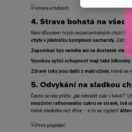
4. Strava bohatá na všech
Není důvodem tvých nezastavitelných chutí to, ž
chybí v jídelníčku komplexní sacharidy.
Zařaď d
Zapomínat bys neměla ani na dostatek vlákni
Vysokou sytící schopnost mají také bílkoviny
Zdravé tuky jsou další z makroživin
, které se 
5. Odvykání na sladkou ch
Často se nás ptáte: „jak nahradit cukr v kávě?“ O
množství rafinovaného cukru ve stravě, tvá ci
méně sladkého než dříve – a to se vyplatí!
Alter