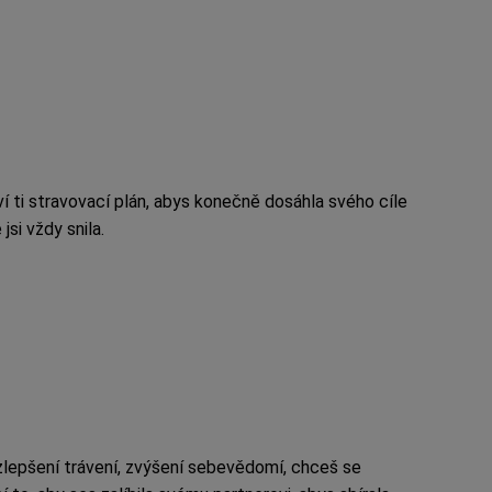
ví ti stravovací plán, abys konečně dosáhla svého cíle
jsi vždy snila.
zlepšení trávení, zvýšení sebevědomí, chceš se