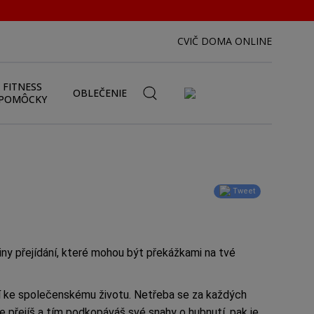
CVIČ DOMA ONLINE
FITNESS
OBLEČENIE
POMÔCKY
Tweet
iny přejídání, které mohou být překážkami na tvé
 patří ke společenskému životu. Netřeba se za každých
e přejíš a tím podkopáváš své snahy o hubnutí, pak je