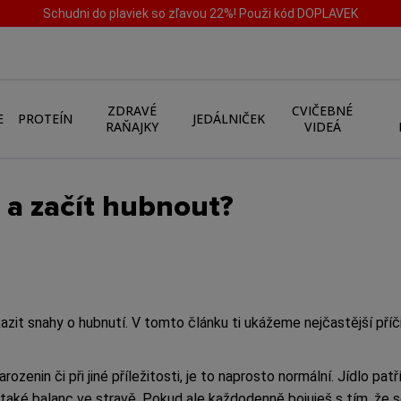
Schudni do plaviek so zľavou 22%! Použi kód DOPLAVEK
ZDRAVÉ
CVIČEBNÉ
E
PROTEÍN
JEDÁLNIČEK
RAŇAJKY
VIDEÁ
t a začít hubnout?
azit snahy o hubnutí. V tomto článku ti ukážeme nejčastější příč
narozenin či při jiné příležitosti, je to naprosto normální. Jídlo
 také balanc ve stravě. Pokud ale každodenně bojuješ s tím, že s