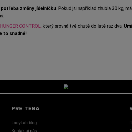
 potřeba změny jídelníčku
. Pokud jsi například zhubla 30 kg, 
š.
HUNGER CONTROL
, který srovná tvé chutě do latě raz dva.
Umí
je to snadné!
PRE TEBA
LadyLab blog
Kontaktuj nás