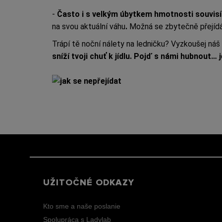
-
Často i s velkým úbytkem hmotnosti souvisí
na svou aktuální váhu
.
Možná se zbytečně přejídá
Trápí tě noční nálety na ledničku? Vyzkoušej náš
sníží tvoji chuť k jídlu. Pojď s námi hubnout… 
UŽITOČNÉ ODKAZY
Kto sme a naše poslanie
Spolupráca s Ladylab