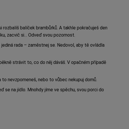
 si rozbalíš balíček brambůrků. A takhle pokračuješ den
ížku, zacvič si… Odveď svou pozornost.
je jediná rada – zaměstnej se. Nedovol, aby tě ovládla
ěkně strávit to, co do něj dáváš. V opačném případě
i na to nevzpomeneš, nebo to vůbec nekupuj domů.
eď se na jídlo. Mnohdy jíme ve spěchu, svou porci do