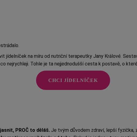
strádalo.
vit jídelníček na míru od nutriční terapeutky Jany Králové. Sesta
co nejrychleji. Tohle je ta nejjednodušší cesta k postavě, o které 
CHCI JÍDELNÍČEK
ujasnit, PROČ to děláš.
Je tvým důvodem zdraví, lepší fyzička, 