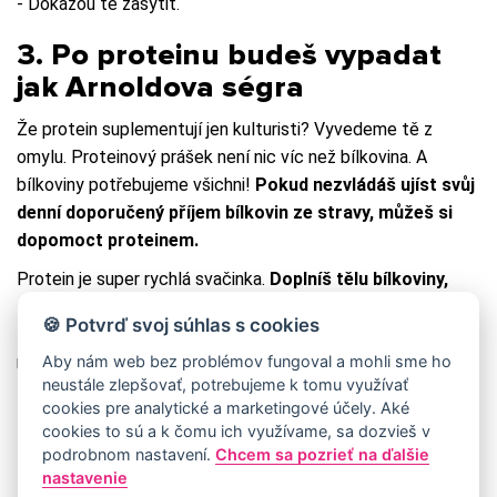
- Dokážou tě zasytit.
3. Po proteinu budeš vypadat
jak Arnoldova ségra
Že protein suplementují jen kulturisti? Vyvedeme tě z
omylu. Proteinový prášek není nic víc než bílkovina. A
bílkoviny potřebujeme všichni!
Pokud nezvládáš ujíst svůj
denní doporučený příjem bílkovin ze stravy, můžeš si
dopomoct proteinem.
Protein je super rychlá svačinka.
Doplníš tělu bílkoviny,
podpoříš regeneraci po tréninku, a ještě si pochutnáš.
🍪 Potvrď svoj súhlas s cookies
Za nás můžeme doporučit náš nejoblíbenější a
Aby nám web bez problémov fungoval a mohli sme ho
nejprodávanější protein
Choco Bueno
.
neustále zlepšovať, potrebujeme k tomu využívať
cookies pre analytické a marketingové účely. Aké
cookies to sú a k čomu ich využívame, sa dozvieš v
podrobnom nastavení.
Chcem sa pozrieť na ďalšie
nastavenie