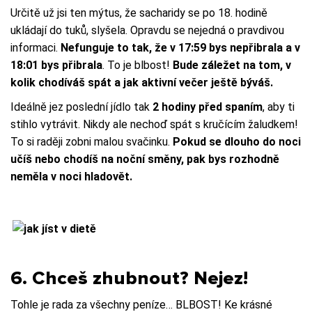
Určitě už jsi ten mýtus, že sacharidy se po 18. hodině
ukládají do tuků, slyšela. Opravdu se nejedná o pravdivou
informaci.
Nefunguje to tak, že v 17:59 bys nepřibrala a v
18:01 bys přibrala
. To je blbost!
Bude záležet na tom, v
kolik chodíváš spát a jak aktivní večer ještě býváš.
Ideálně jez poslední jídlo tak
2 hodiny před spaním
, aby ti
stihlo vytrávit. Nikdy ale nechoď spát s kručícím žaludkem!
To si raději zobni malou svačinku.
Pokud se dlouho do noci
učíš nebo chodíš na noční směny, pak bys rozhodně
neměla v noci hladovět.
6. Chceš zhubnout? Nejez!
Tohle je rada za všechny peníze… BLBOST! Ke krásné