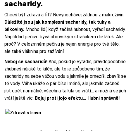
sacharidy.
Chceš být zdravá a fit? Nevynechávej žádnou z makroživin.
Důležité jsou jak komplexní sacharidy, tak tuky a
bílkoviny.
Mnoho lidí, když začíná hubnout, vyřadí sacharidy.
Například pečivo bývá obrovským strašákem dietářek. Ale
proč? V celozrnném pečivu je nejen energie pro tvé tělo,
ale také vláknina pro zažívání.
Neboj se sacharidů!
Ano, pokud je vyřadíš, pravděpodobně
zhubneš nějaké to kilčo, ale to je způsobeno tím, že
sacharidy na sebe vážou vodu a jakmile je omezíš, zbavíš se
té vody. Váha ukáže o pár čísel méně, ale jakmile začneš
jíst opět normálně, všechna ta kila se vrátí… a možná se jich
vrátí ještě víc.
Bojuj proti jojo efektu… Hubni správně!