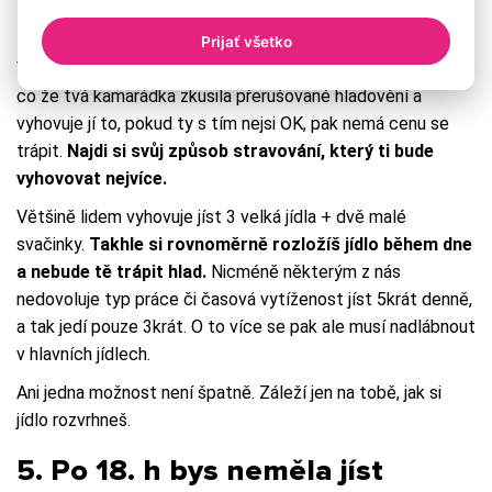
4. Musíš jíst 5krát denně!
Prijať všetko
Vždy bude záležet na tom, co nejvíce vyhovuje tobě. No a
co že tvá kamarádka zkusila přerušované hladovění a
vyhovuje jí to, pokud ty s tím nejsi OK, pak nemá cenu se
trápit.
Najdi si svůj způsob stravování, který ti bude
vyhovovat nejvíce.
Většině lidem vyhovuje jíst 3 velká jídla + dvě malé
svačinky.
Takhle si rovnoměrně rozložíš jídlo během dne
a nebude tě trápit hlad.
Nicméně některým z nás
nedovoluje typ práce či časová vytíženost jíst 5krát denně,
a tak jedí pouze 3krát. O to více se pak ale musí nadlábnout
v hlavních jídlech.
Ani jedna možnost není špatně. Záleží jen na tobě, jak si
jídlo rozvrhneš.
5. Po 18. h bys neměla jíst