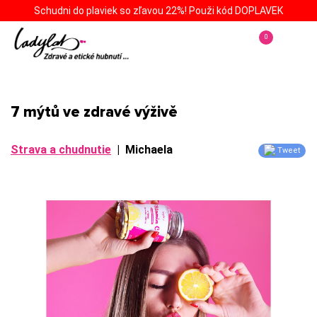
Schudni do plaviek so zľavou 22%! Použi kód DOPLAVEK
0
7 mýtů ve zdravé výživě
Strava a chudnutie
|
Michaela
Tweet