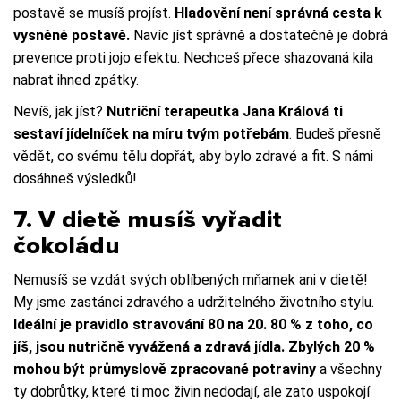
postavě se musíš projíst.
Hladovění není správná cesta k
vysněné postavě.
Navíc jíst správně a dostatečně je dobrá
prevence proti jojo efektu. Nechceš přece shazovaná kila
nabrat ihned zpátky.
Nevíš, jak jíst?
Nutriční terapeutka Jana Králová ti
sestaví jídelníček na míru tvým potřebám
. Budeš přesně
vědět, co svému tělu dopřát, aby bylo zdravé a fit. S námi
dosáhneš výsledků!
7. V dietě musíš vyřadit
čokoládu
Nemusíš se vzdát svých oblíbených mňamek ani v dietě!
My jsme zastánci zdravého a udržitelného životního stylu.
Ideální je pravidlo stravování 80 na 20. 80 % z toho, co
jíš, jsou nutričně vyvážená a zdravá jídla. Zbylých 20 %
mohou být průmyslově zpracované potraviny
a všechny
ty dobrůtky, které ti moc živin nedodají, ale zato uspokojí