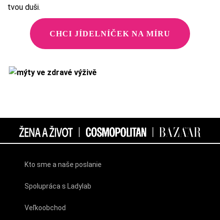
tvou duši.
CHCI JÍDELNÍČEK NA MÍRU
Kto sme a naše poslanie
Spolupráca s Ladylab
Veľkoobchod