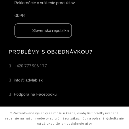
Reklamácie a vrátenie produktov
GDPR
Slovenská republika
PROBLÉMY S OBJEDNÁVKOU?
+420 777 906 177
info@ladylab.sk
Podpora na Facebooku
* Prezentované výsledky sa môžu u každej osoby líšiť. Všetky uvedené
recenzie na našom webe vyjadrujú názor zákazníčok a opísané výsledky nie
sú zárukou, že ich dosiahnete aj vy.