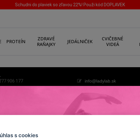
Schudni do plaviek so zľavou 22%! Použi kód DOPLAVEK
ZDRAVÉ
CVIČEBNÉ
E
PROTEÍN
JEDÁLNIČEK
RAŇAJKY
VIDEÁ
777 906 177
info@ladylab.sk
PRE TEBA
súhlas s cookies