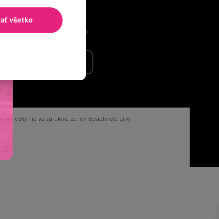
+420 777 906 177
info@ladylab.sk
jať všetko
Napíš nám cez WhatsApp
Slovenská republika
výsledky nie sú zárukou, že ich dosiahnete aj vy.