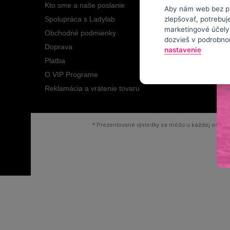
Kto sme a naše poslanie
Aby nám web bez pr
zlepšovať, potrebuj
Spolupráca s Ladylab
marketingové účely.
Obchodné podmienky
dozvieš v podrobno
Doprava
nastavenie
Platba
O VIP Programe
Reklamácia a vrátenie tovaru
* Prezentované výsledky sa môžu u každej osoby l