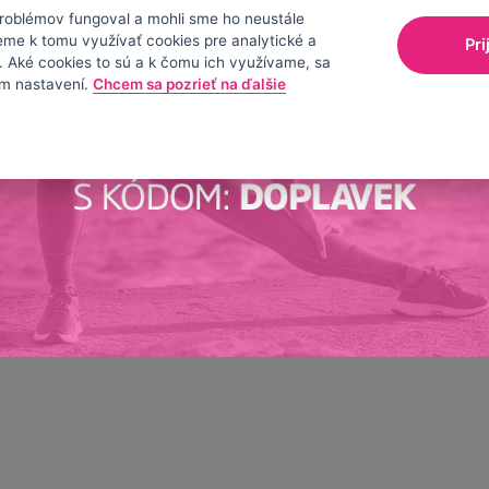
LadyLab blog
oblémov fungoval a mohli sme ho neustále
eme k tomu využívať cookies pre analytické a
Kontaktuj nás
Pri
 Aké cookies to sú a k čomu ich využívame, sa
Fitness kalkulačky
m nastavení.
Chcem sa pozrieť na ďalšie
Ochrana osobných údajov
íšiť. Všetky uvedené recenzie na našom webe vyjadrujú názor zákazníčok a opísané 
© 2015-2024 Ladylab
Zmeniť nastavenia cookies