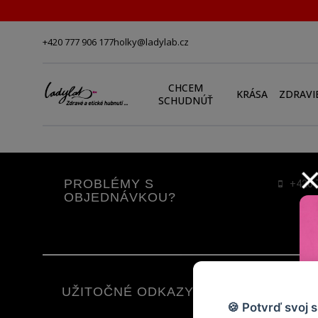
+420 777 906 177
holky@ladylab.cz
CHCEM
KRÁSA
ZDRAVI
SCHUDNÚŤ
PROBLÉMY S
+420 
OBJEDNÁVKOU?
UŽITOČNÉ ODKAZY
🍪 Potvrď svoj 