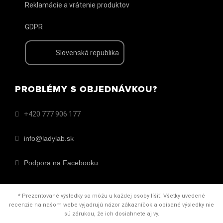
Reklamácie a vrátenie produktov
GDPR
Slovenská republika
PROBLÉMY S OBJEDNÁVKOU?
+420 777 906 177
info@ladylab.sk
Podpora na Facebooku
* Prezentované výsledky sa môžu u každej osoby líšiť. Všetky uvedené
recenzie na našom webe vyjadrujú názor zákazníčok a opísané výsledky nie
sú zárukou, že ich dosiahnete aj vy.