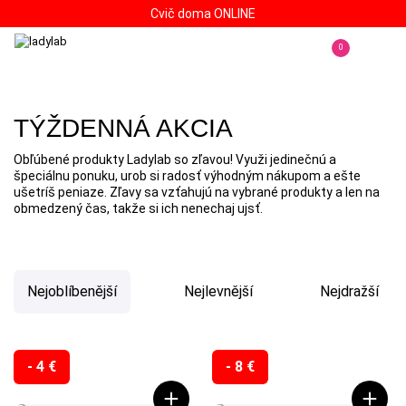
Cvič doma ONLINE
0
TÝŽDENNÁ AKCIA
Obľúbené produkty Ladylab so zľavou! Využi jedinečnú a
špeciálnu ponuku, urob si radosť výhodným nákupom a ešte
ušetríš peniaze. Zľavy sa vzťahujú na vybrané produkty a len na
obmedzený čas, takže si ich nenechaj ujsť.
Nejoblíbenější
Nejlevnější
Nejdražší
- 4 €
- 8 €