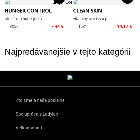
HUNGER CONTROL
CLEAN SKIN
blokátor chuti k jedlu
vitamíny pre čistú pleť
17,44 €
14,17 €
Najpredávanejšie v tejto kategórii
Kto sme a naše poslanie
Spolupráca s Ladylab
Veľkoobchod