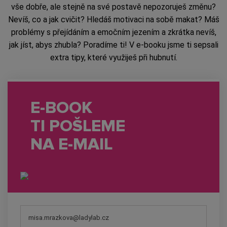
vše dobře, ale stejně na své postavě nepozoruješ změnu?
Nevíš, co a jak cvičit? Hledáš motivaci na sobě makat? Máš
problémy s přejídáním a emočním jezením a zkrátka nevíš,
jak jíst, abys zhubla? Poradíme ti! V e-booku jsme ti sepsali
extra tipy, které využiješ při hubnutí.
E-BOOK
TI POŠLEME
NA E-MAIL