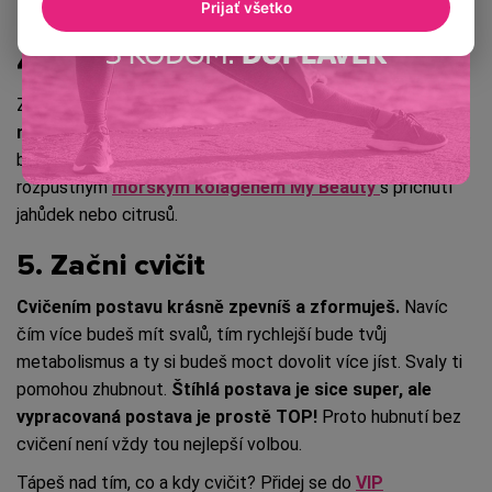
Prijať všetko
4. Dodržuj pitný režim
Zaměř se na dostatečný příjem tekutin. Ale pozor!
Máme
na mysli čistou vodu, nikoliv slazené limonády
a vyhnout
by ses měla také alkoholu. Svůj pitný režim můžeš doplnit
rozpustným
mořským kolagenem My Beauty
s příchutí
jahůdek nebo citrusů.
5. Začni cvičit
Cvičením postavu krásně zpevníš a zformuješ.
Navíc
čím více budeš mít svalů, tím rychlejší bude tvůj
metabolismus a ty si budeš moct dovolit více jíst. Svaly ti
pomohou zhubnout.
Štíhlá postava je sice super, ale
vypracovaná postava je prostě TOP!
Proto hubnutí bez
cvičení není vždy tou nejlepší volbou.
Tápeš nad tím, co a kdy cvičit? Přidej se do
VIP