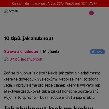
Schudni do plaviek so zľavou 22%! Použi kód DOPLAVEK
0
10 tipů, jak zhubnout
Strava a chudnutie
|
Michaela
Tweet
Zdá se ti hubnutí složité? Nevíš, jak začít a hledáš cesty,
které tě dovedou k výsledkům? Neboj se, není to žádná
věda. Připravili jsme pro tebe článek, který ti vysvětlí, jak
efektivně zredukovat tuk a získat konečně postavu snů.
Pojď na to správně – bez hladovění, diet a jojo efektu.
Jak zhubnout krok po kroku: