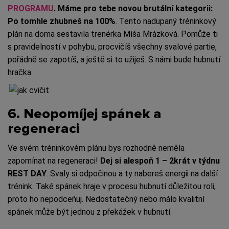
PROGRAMU
. Máme pro tebe novou brutální kategorii:
Po tomhle zhubneš na 100%
. Tento nadupaný tréninkový
plán na doma sestavila trenérka Míša Mrázková. Pomůže ti
s pravidelností v pohybu, procvičíš všechny svalové partie,
pořádně se zapotíš, a ještě si to užiješ. S námi bude hubnutí
hračka.
6. Neopomíjej spánek a
regeneraci
Ve svém tréninkovém plánu bys rozhodně neměla
zapomínat na regeneraci!
Dej si alespoň 1 – 2krát v týdnu
REST DAY
. Svaly si odpočinou a ty nabereš energii na další
trénink. Také spánek hraje v procesu hubnutí důležitou roli,
proto ho nepodceňuj. Nedostatečný nebo málo kvalitní
spánek může být jednou z překážek v hubnutí.