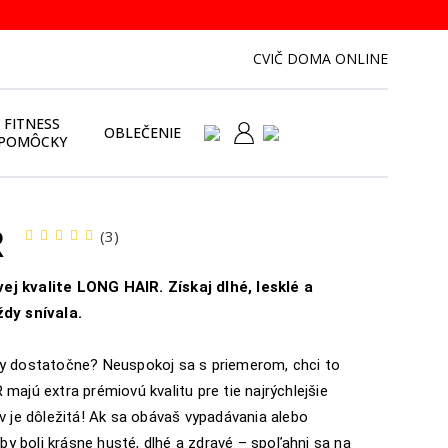
CVIČ DOMA ONLINE
FITNESS
OBLEČENIE
POMÔCKY
R
(3)
ej kvalite LONG HAIR. Získaj dlhé, lesklé a
ždy snívala.
sy dostatočne? Neuspokoj sa s priemerom, chci to
majú extra prémiovú kvalitu pre tie najrýchlejšie
ov je dôležitá! Ak sa obávaš vypadávania alebo
 aby boli krásne husté, dlhé a zdravé – spoľahni sa na