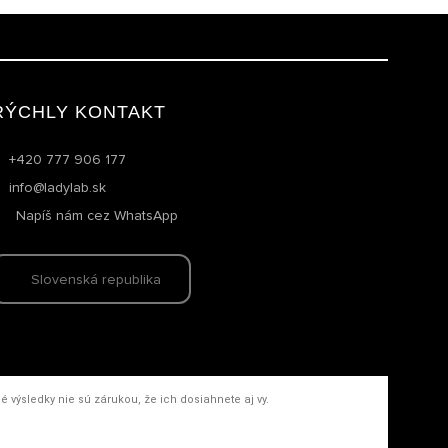
RÝCHLY KONTAKT
+420 777 906 177
info@ladylab.sk
Napíš nám cez WhatsApp
Slovenská republika
výsledky nie sú zárukou, že ich dosiahnete aj vy.