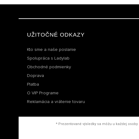
UŽITOČNÉ ODKAZY
Kto sme a naše poslanie
Spolupráca s Ladylab
Obchodné podmienky
Doprava
Platba
O VIP Programe
Reklamácia a vrátenie tovaru
* Prezentované výsledky sa môžu u každej osoby l