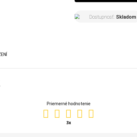
- Aloe Vera pôsobí ako antio
Dostupnosť:
Skladom
vlasov a nechtov.
Ak chceš čo najviac podporiť
produktom MY HAIR. Toto je v
ENÍ
K
Priemerné hodnotenie
3
x