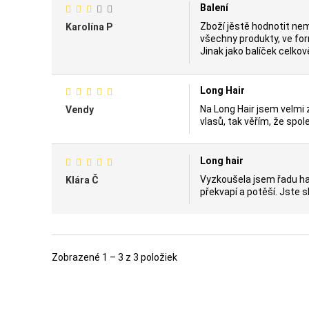
Balení
Zboží jěstě hodnotit nem
Karolína P
všechny produkty, ve for
Jinak jako balíček celko
Long Hair
Na Long Hair jsem velmi
Vendy
vlasů, tak věřím, že spol
Long hair
Vyzkoušela jsem řadu hai
Klára Č
překvapí a potěší. Jste s
Zobrazené 1 – 3 z 3 položiek