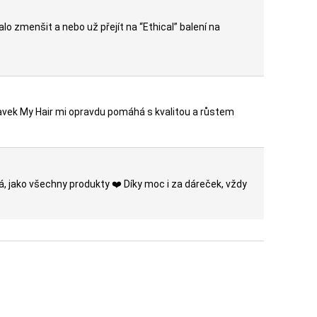
lo zmenšit a nebo už přejít na “Ethical” balení na
avek My Hair mi opravdu pomáhá s kvalitou a růstem
á, jako všechny produkty ❤️ Díky moc i za dáreček, vždy