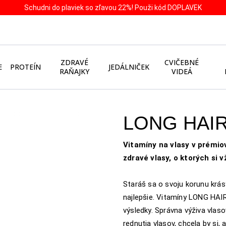
Schudni do plaviek so zľavou 22%! Použi kód DOPLAVEK
ZDRAVÉ
CVIČEBNÉ
E
PROTEÍN
JEDÁLNIČEK
RAŇAJKY
VIDEÁ
LONG HAI
Vitamíny na vlasy v prémiov
zdravé vlasy, o ktorých si v
Staráš sa o svoju korunu krá
najlepšie. Vitamíny LONG HAIR 
výsledky. Správna výživa vlas
rednutia vlasov, chcela by si,