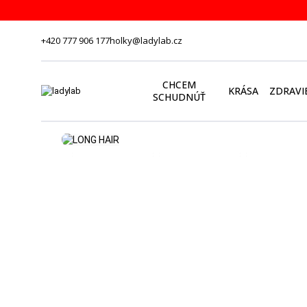
+420 777 906 177
holky@ladylab.cz
CHCEM
KRÁSA
ZDRAVI
SCHUDNÚŤ