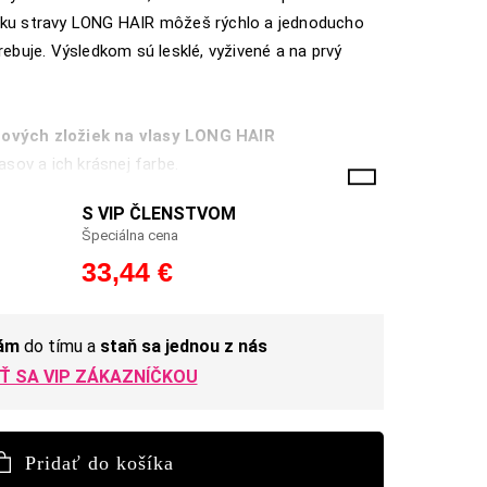
nku stravy LONG HAIR môžeš rýchlo a jednoducho
rebuje. Výsledkom sú lesklé, vyživené a na prvý
nových zložiek na vlasy LONG HAIR
asov a ich krásnej farbe.
S VIP ČLENSTVOM
žka, ktorá pomáha vlasom rásť, aby boli dlhé a
Špeciálna cena
33,44 €
 a vypadávaniu vlasov.
nám
do tímu a
staň sa jednou z nás
ieva k normálnemu stavu pokožky.
Ť SA VIP ZÁKAZNÍČKOU
pomáhajú k normálnemu stavu nielen vlasov, ale aj
Pridať do košíka