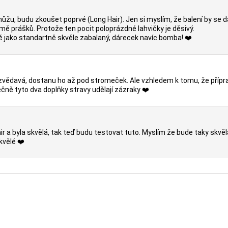
ůžu, budu zkoušet poprvé (Long Hair). Jen si myslím, že balení by se da
mě prášků. Protože ten pocit poloprázdné lahvičky je děsivý.
vě jako standartně skvěle zabalaný, dárecek navíc bomba! ❤️
 zvědavá, dostanu ho až pod stromeček. Ale vzhledem k tomu, že přípr
ečně tyto dva doplňky stravy udělají zázraky ❤️
r a byla skvělá, tak teď budu testovat tuto. Myslím že bude taky skvěl
kvělé ❤️