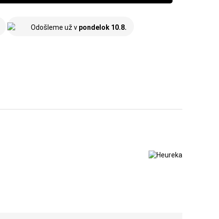
xidant a tým podporuje normálny stav pokožky,
Odošleme už v
pondelok 10.8.
 výsledky, odporúčam ti kombinovať LONG HAIR s
ýživová bomba pre tvoje vlasy!