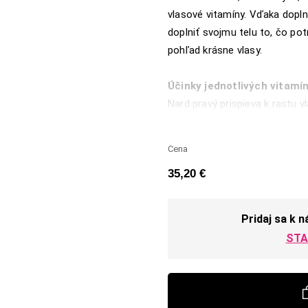
vlasové vitamíny. Vďaka dopl
doplniť svojmu telu to, čo pot
pohľad krásne vlasy.
Účinky jednotlivých vitamí
Nard pravý prispieva k rastu vl
- Saw palmetto je aktívna zlo
Cena
vyživené.
35,20 €
- Šalvia pôsobí proti rednutiu
Pridaj sa k 
- Rakytník rešetliakový prisp
STA
- Žihľava dvojdomá a lucerna 
nechtov a kostí.