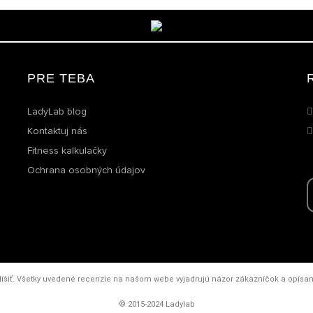
PRE TEBA
LadyLab blog
Kontaktuj nás
Fitness kalkulačky
Ochrana osobných údajov
íšiť. Všetky uvedené recenzie na našom webe vyjadrujú názor zákazníčok a opísané 
© 2015-2024 Ladylab