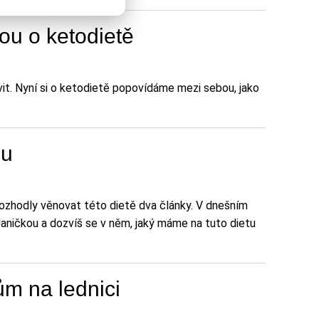
ou o ketodietě
vit. Nyní si o ketodietě popovídáme mezi sebou, jako
ou
 rozhodly věnovat této dietě dva články. V dnešním
 Janičkou a dozvíš se v něm, jaký máme na tuto dietu
ům na lednici