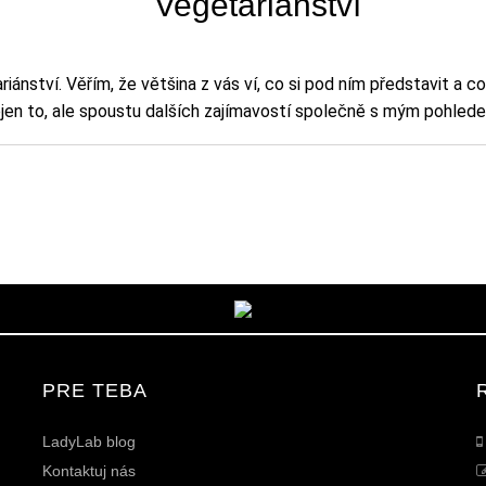
Vegetariánství
nství. Věřím, že většina z vás ví, co si pod ním představit a co o
 Nejen to, ale spoustu dalších zajímavostí společně s mým pohle
PRE TEBA
LadyLab blog
Kontaktuj nás