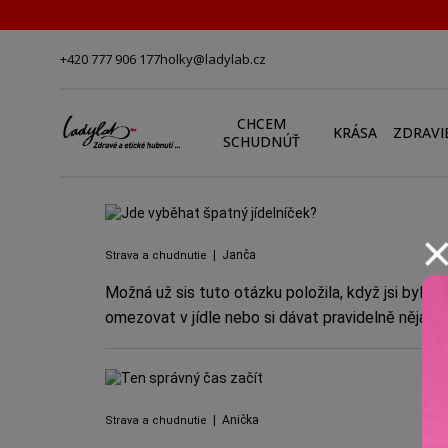
+420 777 906 177
holky@ladylab.cz
CHCEM
KRÁSA
ZDRAVI
SCHUDNÚŤ
|
Janča
Strava a chudnutie
Možná už sis tuto otázku položila, když jsi byla 
omezovat v jídle nebo si dávat pravidelně nějaké
|
Anička
Strava a chudnutie