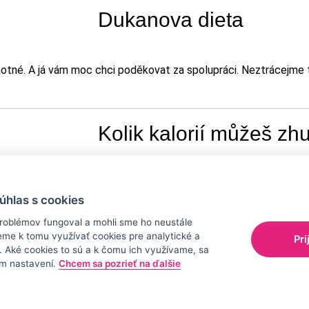
Dukanova dieta
motné. A já vám moc chci poděkovat za spolupráci. Neztrácejme
Kolik kalorií můžeš zh
le ještě nikdo nezakázal. A tak si k lepší postavě, nebo mini
súhlas s cookies
oblémov fungoval a mohli sme ho neustále
eme k tomu využívať cookies pre analytické a
Pri
Proč kofein pomáhá př
 Aké cookies to sú a k čomu ich využívame, sa
m nastavení.
Chcem sa pozrieť na ďalšie
valitní kávy? Je to tím, že káva obsahuje kofein, a ten je velmi 