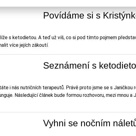
Povídáme si s Kristýnk
líže s ketodietou. A teď už víš, co si pod tímto pojmem předsta
lit více jejích zákoutí.
Seznámení s ketodiet
táte i nás nutričních terapeutů. Právě proto jsme se s Janičkou
k funguje. Následující článek bude formou rozhovoru, mezi mnou a
Vyhni se nočním nálet