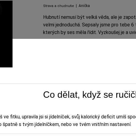
|
Anička
Strava a chudnutie
Hubnutí nemusí být velká věda, ale je zapotř
velmi jednoduchá. Sepsaly jsme pro tebe 6 t
kterých by ses měla řídit. Vyzkoušej je a uvi
Co dělat, když se ruči
 fitku, upravila jsi si jídelníček, svůj kalorický deficit umíš spo
co špatně s tvým jídelníčkem, nebo ve tvém vnitřním nastavení.