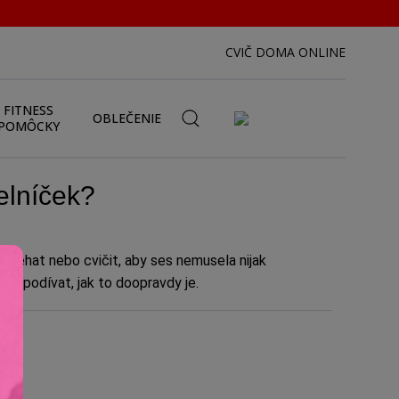
CVIČ DOMA ONLINE
FITNESS
OBLEČENIE
POMÔCKY
elníček?
ně běhat nebo cvičit, aby ses nemusela nijak
ku podívat, jak to doopravdy je.