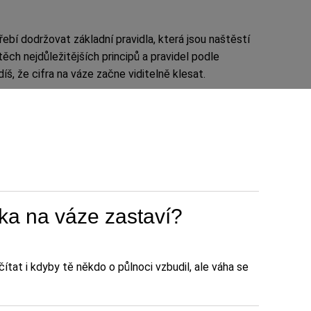
ebí dodržovat základní pravidla, která jsou naštěstí
ěch nejdůležitějších principů a pravidel podle
díš, že cifra na váze začne viditelně klesat.
čka na váze zastaví?
čítat i kdyby tě někdo o půlnoci vzbudil, ale váha se