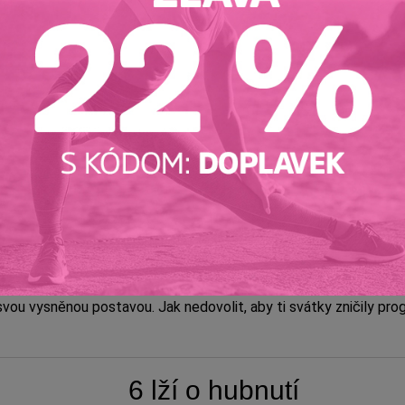
ostlivci v podobě jarního oblečení a obav, jak se do něj po zimě
Tvaroh! Superpotravin
atem. Zajímá tě, jestli ho zařadit do jídelníčku? A proč je všem
Jak si užít Vánoce a n
svou vysněnou postavou. Jak nedovolit, aby ti svátky zničily pro
6 lží o hubnutí