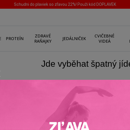
Schudni do plaviek so zľavou 22%! Použi kód DOPLAVEK
ZDRAVÉ
CVIČEBNÉ
E
PROTEÍN
JEDÁLNIČEK
RAŇAJKY
VIDEÁ
Jde vyběhat špatný jíd
po nějaké oslavě. Možná je to tvé krédo, že raději budeš pravidel
 dobrůtky. Opravdu to tak funguje? Pojďme se v následujícím člán
Ten správný čas začít