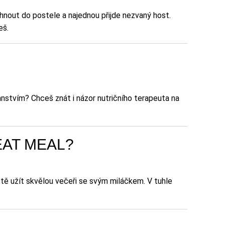
ehnout do postele a najednou přijde nezvaný host.
eš.
anstvím? Chceš znát i názor nutričního terapeuta na
HEAT MEAL?
stě užít skvělou večeři se svým miláčkem. V tuhle