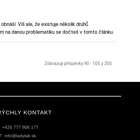
bnáší. Víš ale, že existuje několik druhů
dem na danou problematiku se dočteš v tomto článku.
Zobrazuji příspěvky 90 - 105 z 205
RÝCHLY KONTAKT
+420 777 906 177
info@ladylab.sk