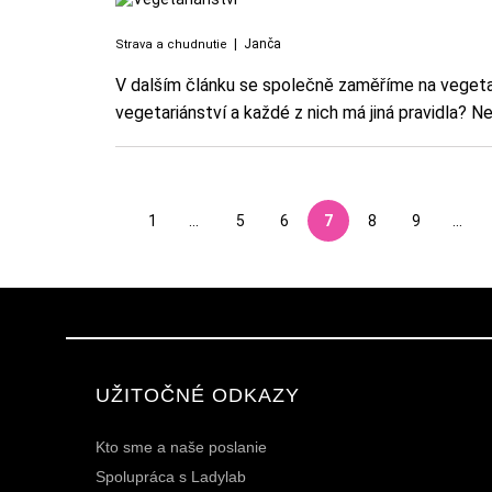
|
Janča
Strava a chudnutie
V dalším článku se společně zaměříme na vegetariá
vegetariánství a každé z nich má jiná pravidla?
1
...
5
6
7
8
9
...
UŽITOČNÉ ODKAZY
Kto sme a naše poslanie
Spolupráca s Ladylab