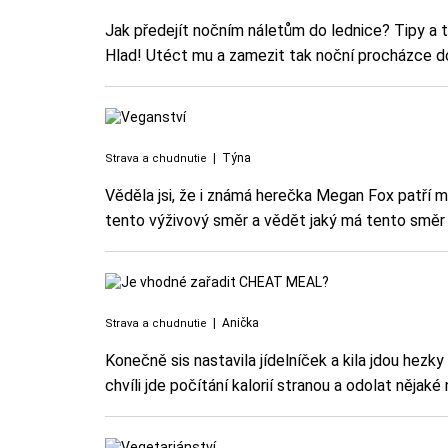
Jak předejít nočním náletům do lednice? Tipy a tr
Hlad! Utéct mu a zamezit tak noční procházce do 
|
Týna
Strava a chudnutie
Věděla jsi, že i známá herečka Megan Fox patří m
tento výživový směr a vědět jaký má tento směr 
|
Anička
Strava a chudnutie
Konečně sis nastavila jídelníček a kila jdou hez
chvíli jde počítání kalorií stranou a odolat něja