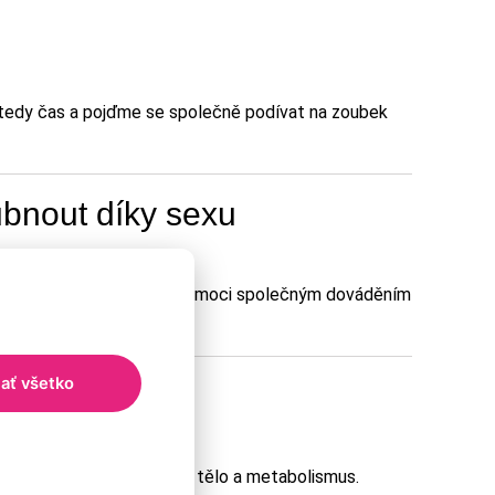
 tedy čas a pojďme se společně podívat na zoubek
ubnout díky sexu
málně lepší náladě můžeme pomoci společným dováděním
jať všetko
i hubnutí?
účinným stimulantem pro tvé tělo a metabolismus.