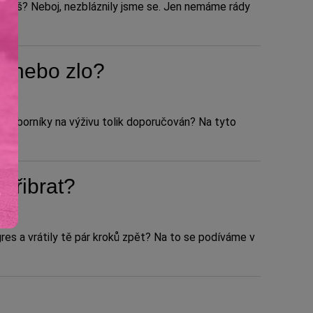
 vejdeš? Neboj, nezbláznily jsme se. Jen nemáme rády
a nebo zlo?
i odborníky na výživu tolik doporučován? Na tyto
epřibrat?
gres a vrátily tě pár kroků zpět? Na to se podíváme v