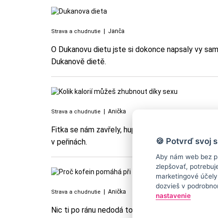
|
Janča
Strava a chudnutie
O Dukanovu dietu jste si dokonce napsaly vy sa
Dukanově dietě.
|
Anička
Strava a chudnutie
Fitka se nám zavřely, hupsnout do postele nám a
🍪 Potvrď svoj 
v peřinách.
Aby nám web bez pr
zlepšovať, potrebuj
marketingové účely.
dozvieš v podrobno
|
Anička
Strava a chudnutie
nastavenie
Nic ti po ránu nedodá tolik energie, jako šálek k