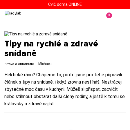
Cvič doma ONLINE
0
Tipy na rychlé a zdravé
snídaně
|
Michaela
Strava a chudnutie
Hektické ráno? Chápeme to, proto jsme pro tebe připravili
článek s tipy na snídaně, i když zrovna nestíháš. Neztrácej
zbytečně moc času v kuchyni. Můžeš si přispat, zacvičit
nebo stihnout obstarat další členy rodiny, a ještě k tomu se
královsky a zdravě najíst.