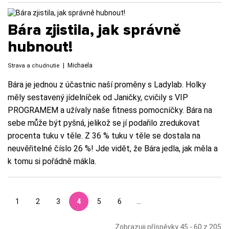
Bára zjistila, jak správně
hubnout!
|
Michaela
Strava a chudnutie
Bára je jednou z účastnic naší proměny s Ladylab. Holky
měly sestavený jídelníček od Janičky, cvičily s VIP
PROGRAMEM a užívaly naše fitness pomocníčky. Bára na
sebe může být pyšná, jelikož se jí podařilo zredukovat
procenta tuku v těle. Z 36 % tuku v těle se dostala na
neuvěřitelné číslo 26 %! Jde vidět, že Bára jedla, jak měla a
k tomu si pořádně mákla.
1
2
3
4
5
6
...
Zobrazuji příspěvky 45 - 60 z 205