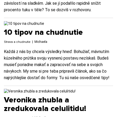
závislostí na sladkém. Jak se jí podařilo rapidně snížit
procento tuku v těle? To se dozvíš v rozhovoru.
10 tipov na chudnutie
|
Michaela
Strava a chudnutie
Každá z nás by chcela výsledky hneď. Bohužiaľ, mávnutím
kúzelného prútika svoju vysnenú postavu nezískaš. Budeš
musieť poriadne makať a zapracovať na sebe a svojich
návykoch. My sme si pre teba pripravili článok, ako sa čo
najrýchlejšie dostať do formy. Tu sú naše osvedčené tipy!
Veronika zhubla a
zredukovala celulitidu!