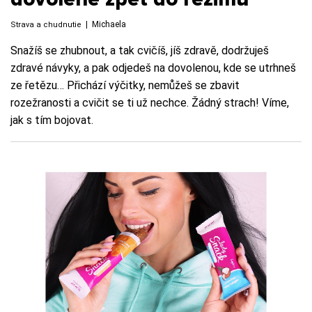
|
Michaela
Strava a chudnutie
Snažíš se zhubnout, a tak cvičíš, jíš zdravě, dodržuješ
zdravé návyky, a pak odjedeš na dovolenou, kde se utrhneš
ze řetězu… Přichází výčitky, nemůžeš se zbavit
rozežranosti a cvičit se ti už nechce. Žádný strach! Víme,
jak s tím bojovat.