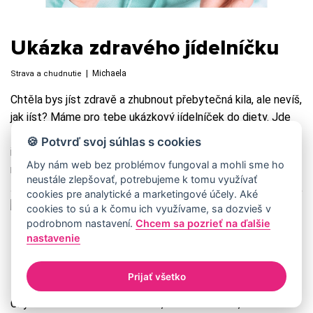
Ukázka zdravého jídelníčku
|
Michaela
Strava a chudnutie
Chtěla bys jíst zdravě a zhubnout přebytečná kila, ale nevíš,
jak jíst? Máme pro tebe ukázkový jídelníček do diety. Jde
to i zdravě, chutně a jednoduše! Jestliže ti dochází
🍪 Potvrď svoj súhlas s cookies
inspirace, co vařit, pak naše tipy zaručeně oceníš. Není to
Aby nám web bez problémov fungoval a mohli sme ho
nic složitého, zvládne to každý.
neustále zlepšovať, potrebujeme k tomu využívať
cookies pre analytické a marketingové účely. Aké
cookies to sú a k čomu ich využívame, sa dozvieš v
podrobnom nastavení.
Chcem sa pozrieť na ďalšie
6 tipů, jak si užít dovolenou a
nastavenie
nepřibrat
Prijať všetko
|
Michaela
Strava a chudnutie
Chystáš se letos na dovolenou, ale máš strach, co