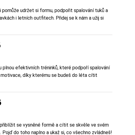
i pomůže udržet si formu, podpořit spalování tuků a
kách i letních outfitech. Přidej se k nám a užij si
6
 plnou efektivních tréninků, které podpoří spalování
 motivace, díky kterému se budeš do léta cítit
6
 přiblížit se vysněné formě a cítit se skvěle ve svém
 Pojď do toho naplno a ukaž si, co všechno zvládneš!