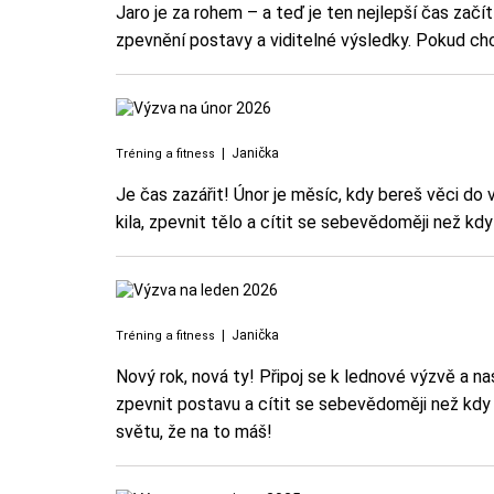
Jaro je za rohem – a teď je ten nejlepší čas zač
zpevnění postavy a viditelné výsledky. Pokud chceš
|
Janička
Tréning a fitness
Je čas zazářit! Únor je měsíc, kdy bereš věci do 
kila, zpevnit tělo a cítit se sebevědoměji než kdy d
|
Janička
Tréning a fitness
Nový rok, nová ty! Připoj se k lednové výzvě a na
zpevnit postavu a cítit se sebevědoměji než kdy d
světu, že na to máš!