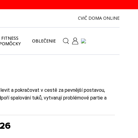
CVIČ DOMA ONLINE
FITNESS
OBLEČENIE
POMÔCKY
polevit a pokračovat v cestě za pevnější postavou,
poří spalování tuků, vytvarují problémové partie a
026