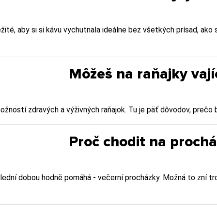
žité, aby si si kávu vychutnala ideálne bez všetkých prísad, ako s
Môžeš na raňajky vají
ožností zdravých a výživných raňajok. Tu je päť dôvodov, prečo b
Proč chodit na prochá
lední dobou hodně pomáhá - večerní procházky. Možná to zní troc