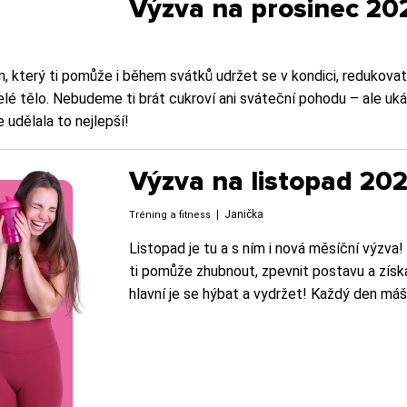
Výzva na prosinec 20
n, který ti pomůže i během svátků udržet se v kondici, redukovat
í celé tělo. Nebudeme ti brát cukroví ani sváteční pohodu – ale u
 udělala to nejlepší!
Výzva na listopad 20
|
Janička
Tréning a fitness
Listopad je tu a s ním i nová měsíční výzva! 
ti pomůže zhubnout, zpevnit postavu a získ
hlavní je se hýbat a vydržet! Každý den máš 