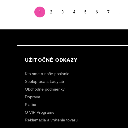
1
2
3
4
5
6
7
...
UŽITOČNÉ ODKAZY
Kto sme a naše poslanie
Spolupráca s Ladylab
Obchodné podmienky
Doprava
Platba
O VIP Programe
Reklamácia a vrátenie tovaru