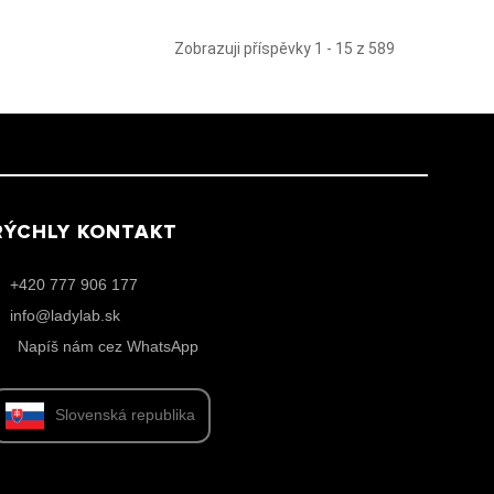
Zobrazuji příspěvky 1 - 15 z 589
RÝCHLY KONTAKT
+420 777 906 177
info@ladylab.sk
Napíš nám cez WhatsApp
Slovenská republika