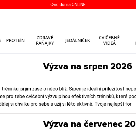
Cvič doma ONLINE
ZDRAVÉ
CVIČEBNÉ
E
PROTEÍN
JEDÁLNIČEK
RAŇAJKY
VIDEÁ
Výzva na srpen 2026
tréninku jsi jim zase o něco blíž. Srpen je ideální příležitost ne
me pro tebe cvičební výzvu plnou efektivních tréninků, které pod
ělej si chvilku pro sebe a užij si léto aktivně. Tvoje nejlepší for
Výzva na červenec 2