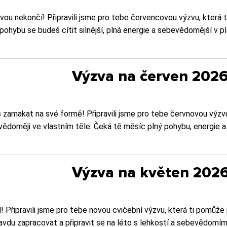
vou nekončí! Připravili jsme pro tebe červencovou výzvu, která t
hybu se budeš cítit silnější, plná energie a sebevědomější v plav
Výzva na červen 202
s zamakat na své formě! Připravili jsme pro tebe červnovou výzvu
vědoměji ve vlastním těle. Čeká tě měsíc plný pohybu, energie a
Výzva na květen 202
! Připravili jsme pro tebe novou cvičební výzvu, která ti pomůže
vdu zapracovat a připravit se na léto s lehkostí a sebevědomím.