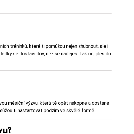
vních tréninků, které ti pomůžou nejen zhubnout, ale i
sledky se dostaví dřív, než se naděješ. Tak co, jdeš do
i novou měsíční výzvu, která tě opět nakopne a dostane
omůžou ti nastartovat podzim ve skvělé formě.
vu?