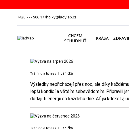
+420 777 906 177
holky@ladylab.cz
CHCEM
KRÁSA
ZDRAVI
SCHUDNÚŤ
|
Janička
Tréning a fitness
Výsledky nepřicházejí přes noc, ale díky každému 
lepší kondicí a větším sebevědomím. Připravili js
dodají ti energii do každého dne. Ať jsi kdekoliv, ud
|
Janička
Tréning a fitness