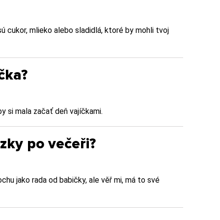
ú cukor, mlieko alebo sladidlá, ktoré by mohli tvoj
čka?
y si mala začať deň vajíčkami.
zky po večeři?
hu jako rada od babičky, ale věř mi, má to své