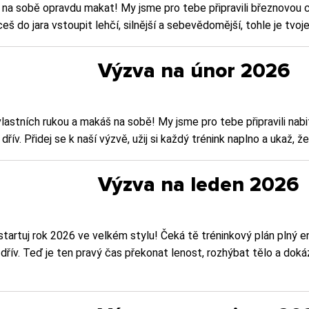
ít na sobě opravdu makat! My jsme pro tebe připravili březnovou 
 do jara vstoupit lehčí, silnější a sebevědomější, tohle je tvoje 
Výzva na únor 2026
vlastních rukou a makáš na sobě! My jsme pro tebe připravili nabi
řív. Přidej se k naší výzvě, užij si každý trénink naplno a ukaž, že
Výzva na leden 2026
startuj rok 2026 ve velkém stylu! Čeká tě tréninkový plán plný e
řív. Teď je ten pravý čas překonat lenost, rozhýbat tělo a dokázat