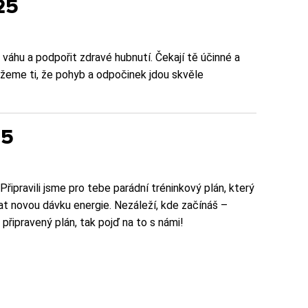
25
 váhu a podpořit zdravé hubnutí. Čekají tě účinné a
kážeme ti, že pohyb a odpočinek jdou skvěle
25
Připravili jsme pro tebe parádní tréninkový plán, který
at novou dávku energie. Nezáleží, kde začínáš –
připravený plán, tak pojď na to s námi!