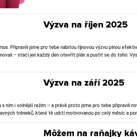
Výzva na říjen 2025
mus. Připravili jsme pro tebe nabitou říjnovou výzvu plnou efekti
novali – stačí jen každý den otevřít plán a pustit se do toho. Vý
Výzva na září 2025
 a s ním i volnější režim – a právě proto jsme pro tebe připravil
ábavných tréninků, které tě udrží motivovanou po celý měsíc a p
Môžem na raňajky ká