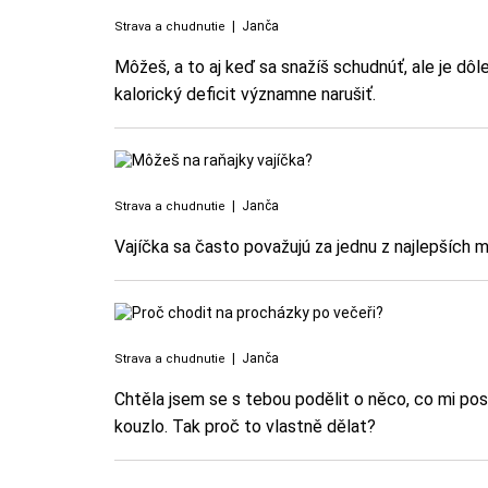
|
Janča
Strava a chudnutie
Môžeš, a to aj keď sa snažíš schudnúť, ale je dôle
kalorický deficit významne narušiť.
|
Janča
Strava a chudnutie
Vajíčka sa často považujú za jednu z najlepších m
|
Janča
Strava a chudnutie
Chtěla jsem se s tebou podělit o něco, co mi pos
kouzlo. Tak proč to vlastně dělat?